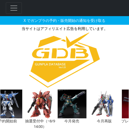
X でガンプラの予約・販売開始の通知を受け取る
当サイトはアフィリエイト広告を利用しています。
HG 1/144 ガンダム G-セ
開始前
抽選受付中（~8/9
今月発売
今月再販
プレバン
14:00）