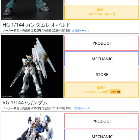
価
格
販売中
Amazon 2,420円
改
定
HG 1/144 ガンダムレオパルド
メーカー希望小売価格 2,420円 / 発売日 2026年8月8日
（詳細ページ）
予
定
PRODUCT
発
MECHANIC
売
時
STORE
期
販売中
Amazon 4,848円
2%Off
RG 1/144 νガンダム
メーカー希望小売価格 4,950円 / 発売日 2019年8月10日
（詳細ページ）
再
PRODUCT
販
月
MECHANIC