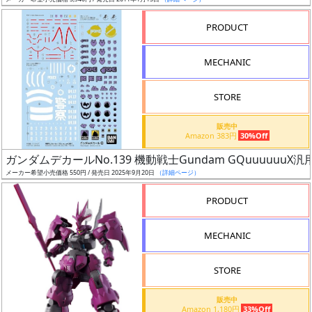
ア
PRODUCT
ー
ト
MECHANIC
イ
ラ
ス
STORE
ト
販売中
レ
Amazon 383円
30%Off
ー
ガンダムデカールNo.139 機動戦士Gundam GQuuuuuuX汎
タ
メーカー希望小売価格 550円 / 発売日 2025年9月20日
（詳細ページ）
ー
PRODUCT
MECHANIC
付
属
STORE
品
（β）
販売中
Amazon 1,180円
33%Off