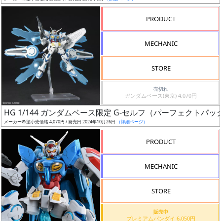
売
切
PRODUCT
含
む
MECHANIC
開
STORE
始
前
売切れ
ガンダムベース(東京) 4,070円
抽
HG 1/144 ガンダムベース限定 G-セルフ（パーフェクトパ
選
メーカー希望小売価格 4,070円 / 発売日 2024年10月26日
（詳細ページ）
中
PRODUCT
在
MECHANIC
庫
復
STORE
活
販売中
近
プレミアムバンダイ 6,050円