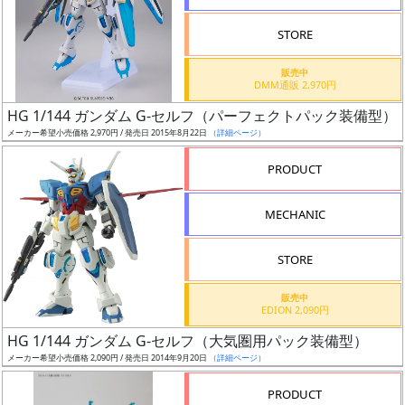
検
STORE
索
販売中
DMM通販 2,970円
HG 1/144 ガンダム G-セルフ（パーフェクトパック装備型）
グ
メーカー希望小売価格 2,970円 / 発売日 2015年8月22日
（詳細ページ）
レ
ー
PRODUCT
ド
MECHANIC
ス
STORE
ケ
販売中
ー
EDION 2,090円
ル
HG 1/144 ガンダム G-セルフ（大気圏用パック装備型）
メーカー希望小売価格 2,090円 / 発売日 2014年9月20日
（詳細ページ）
PRODUCT
成