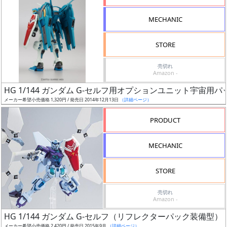
形
MECHANIC
色
STORE
シ
売切れ
Amazon -
リ
HG 1/144 ガンダム G-セルフ用オプションユニット宇宙用パ
ー
メーカー希望小売価格 1,320円 / 発売日 2014年12月13日
（詳細ページ）
ズ・
タ
PRODUCT
イ
ト
MECHANIC
ル
STORE
売切れ
状
Amazon -
況
HG 1/144 ガンダム G-セルフ（リフレクターパック装備型）
メーカー希望小売価格 2,420円 / 発売日 2015年9月
（詳細ページ）