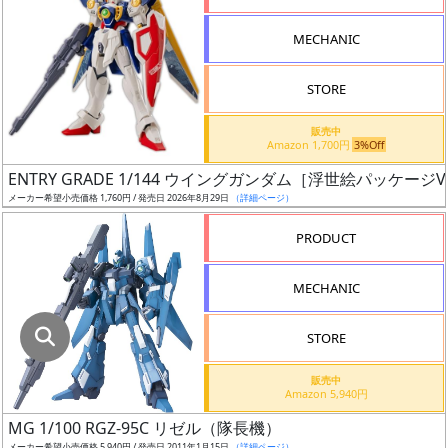
指
定
MECHANIC
し
た
STORE
店
舗
販売中
Amazon 1,700円
3%Off
が
最
ENTRY GRADE 1/144 ウイングガンダム［浮世絵パッケージVe
安
メーカー希望小売価格 1,760円 / 発売日 2026年8月29日
（詳細ページ）
値
PRODUCT
の
み
MECHANIC
表
示
STORE
ボ
販売中
ッ
Amazon 5,940円
ク
MG 1/100 RGZ-95C リゼル（隊長機）
ス
メーカー希望小売価格 5,940円 / 発売日 2011年1月15日
（詳細ページ）