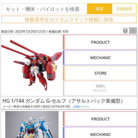
検索条件をカスタムクイック検索に保存
更新日時: 2025年7月29日12:03 / 検索結果: 658
PRODUCT
MECHANIC
STORE
売切れ
Amazon -
フ
HG 1/144 ガンダム G-セルフ（アサルトパック装備型）
リ
メーカー希望小売価格 4,180円 / 発売日 2015年4月18日
（詳細ページ）
ー
PRODUCT
ワ
ー
MECHANIC
ド