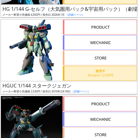
日
HG 1/144 G-セルフ（大気圏用パック&宇宙用パック）（劇場版
発
メーカー希望小売価格 6,050円 / 発売日 2026年1月
（詳細ページ）
売
PRODUCT
Web
MECHANIC
プッ
シュ
通知
STORE
対象
販売中
Amazon 2,530円
ギ
HGUC 1/144 スタークジェガン
ャ
メーカー希望小売価格 2,530円 / 発売日 2010年2月18日
（詳細ページ）
ラ
リ
PRODUCT
ー
あ
MECHANIC
り
STORE