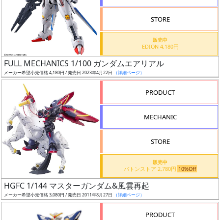
STORE
販売中
EDION 4,180円
割
FULL MECHANICS 1/100 ガンダムエアリアル
引
メーカー希望小売価格 4,180円 / 発売日 2023年4月22日
（詳細ページ）
PRODUCT
販
MECHANIC
路
STORE
店
販売中
バトンストア 2,780円
10%Off
舗
HGFC 1/144 マスターガンダム&風雲再起
メーカー希望小売価格 3,080円 / 発売日 2011年8月27日
（詳細ページ）
PRODUCT