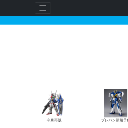
HG 1/144 ガンダム
フ
リ
ー
ワ
ー
ド
検
索
今月再販
プレバン新規予約