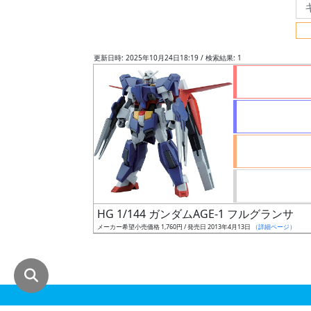
グ
レ
ー
更新日時: 2025年10月24日18:19 / 検索結果: 1
ド
ス
ケ
ー
ル
HG 1/144 ガンダムAGE-1 フルグランサ
メーカー希望小売価格 1,760円 / 発売日 2013年4月13日
（詳細ページ）
成
形
色