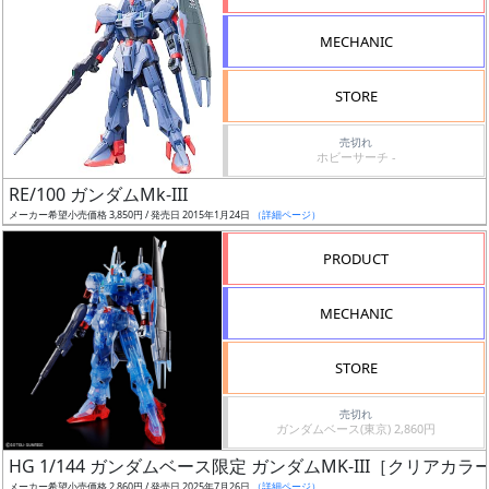
形
MECHANIC
色
STORE
シ
売切れ
ホビーサーチ -
リ
RE/100 ガンダムMk-III
ー
メーカー希望小売価格 3,850円 / 発売日 2015年1月24日
（詳細ページ）
ズ・
タ
PRODUCT
イ
ト
MECHANIC
ル
STORE
売切れ
状
ガンダムベース(東京) 2,860円
況
HG 1/144 ガンダムベース限定 ガンダムMK-III［クリアカラ
メーカー希望小売価格 2,860円 / 発売日 2025年7月26日
（詳細ページ）