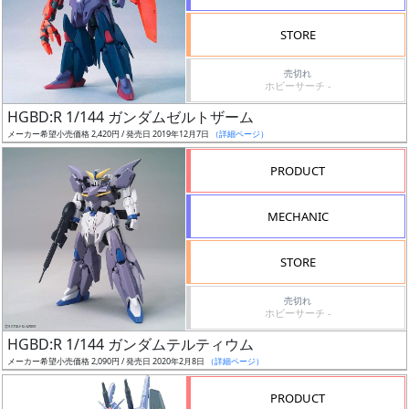
検
STORE
索
売切れ
ホビーサーチ -
HGBD:R 1/144 ガンダムゼルトザーム
グ
メーカー希望小売価格 2,420円 / 発売日 2019年12月7日
（詳細ページ）
レ
ー
PRODUCT
ド
MECHANIC
ス
STORE
ケ
売切れ
ー
ホビーサーチ -
ル
HGBD:R 1/144 ガンダムテルティウム
メーカー希望小売価格 2,090円 / 発売日 2020年2月8日
（詳細ページ）
PRODUCT
成