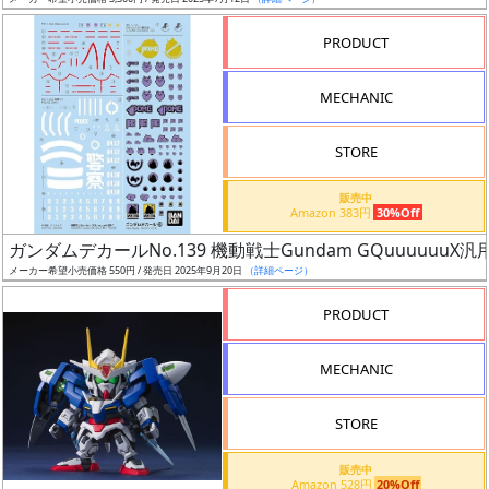
ア
PRODUCT
ー
ト
MECHANIC
イ
ラ
ス
STORE
ト
販売中
レ
Amazon 383円
30%Off
ー
ガンダムデカールNo.139 機動戦士Gundam GQuuuuuuX汎
タ
メーカー希望小売価格 550円 / 発売日 2025年9月20日
（詳細ページ）
ー
PRODUCT
MECHANIC
付
属
STORE
品
（β）
販売中
Amazon 528円
20%Off