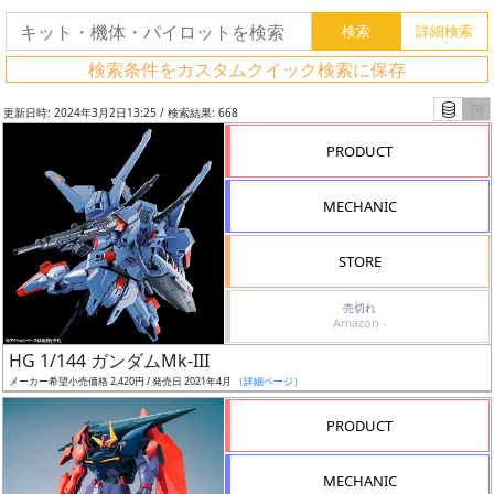
検索条件をカスタムクイック検索に保存
更新日時: 2024年3月2日13:25 / 検索結果: 668
PRODUCT
MECHANIC
STORE
売切れ
Amazon -
フ
HG 1/144 ガンダムMk-III
リ
メーカー希望小売価格 2,420円 / 発売日 2021年4月
（詳細ページ）
ー
PRODUCT
ワ
ー
MECHANIC
ド