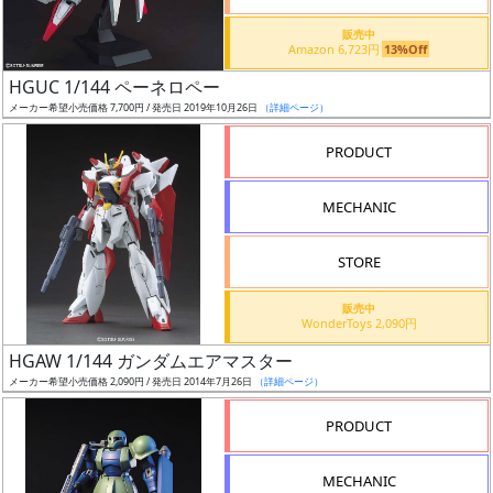
価
格
販売中
Amazon 6,723円
13%Off
改
定
HGUC 1/144 ペーネロペー
メーカー希望小売価格 7,700円 / 発売日 2019年10月26日
（詳細ページ）
予
定
PRODUCT
発
MECHANIC
売
時
STORE
期
販売中
WonderToys 2,090円
HGAW 1/144 ガンダムエアマスター
メーカー希望小売価格 2,090円 / 発売日 2014年7月26日
（詳細ページ）
再
PRODUCT
販
月
MECHANIC