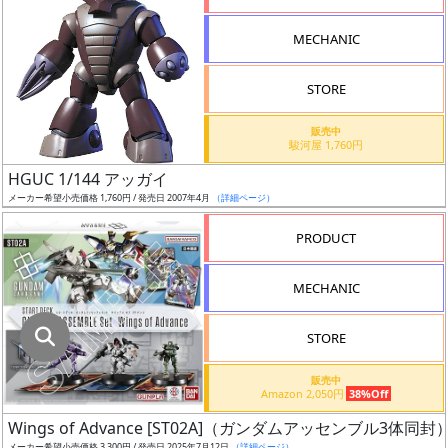
指
定
MECHANIC
し
た
STORE
店
舗
販売中
駿河屋 1,760円
が
最
HGUC 1/144 アッガイ
安
メーカー希望小売価格 1,760円 / 発売日 2007年4月
（詳細ページ）
値
PRODUCT
の
み
MECHANIC
表
示
STORE
ボ
販売中
ッ
Amazon 2,050円
38%Off
ク
Wings of Advance [ST02A]（ガンダムアッセンブル3体同封
ス
メーカー希望小売価格 3,300円 / 発売日 2025年7月12日
（詳細ページ）