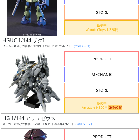
STORE
販売中
WonderToys 1,320円
割
HGUC 1/144 ザクI
引
メーカー希望小売価格 1,320円 / 発売日 2006年5月31日
（詳細ページ）
PRODUCT
販
MECHANIC
路
STORE
店
販売中
Amazon 9,800円
26%Off
舗
HG 1/144 アリュゼウス
メーカー希望小売価格 13,200円 / 発売日 2026年4月25日
（詳細ページ）
PRODUCT