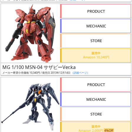
売
切
PRODUCT
含
む
MECHANIC
開
STORE
始
前
販売中
Amazon 10,340円
抽
MG 1/100 MSN-04 サザビーVer.ka
選
メーカー希望小売価格 10,340円 / 発売日 2013年12月14日
（詳細ページ）
中
PRODUCT
在
MECHANIC
庫
復
STORE
活
販売中
近
Amazon 2,000円
4%Off