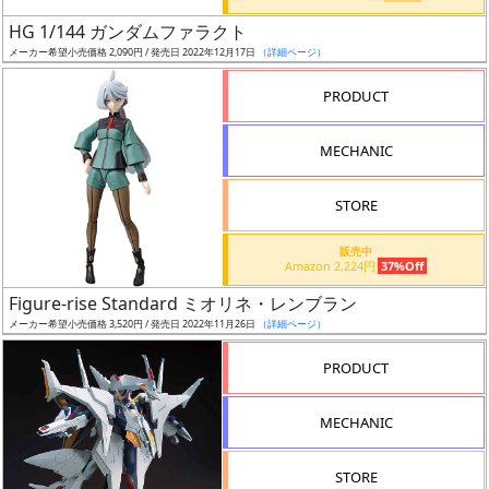
日
HG 1/144 ガンダムファラクト
発
メーカー希望小売価格 2,090円 / 発売日 2022年12月17日
（詳細ページ）
売
PRODUCT
Web
MECHANIC
プッ
シュ
通知
STORE
対象
販売中
Amazon 2,224円
37%Off
ギ
Figure-rise Standard ミオリネ・レンブラン
ャ
メーカー希望小売価格 3,520円 / 発売日 2022年11月26日
（詳細ページ）
ラ
リ
PRODUCT
ー
あ
MECHANIC
り
STORE