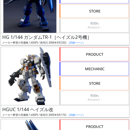
検
STORE
索
売切れ
Amazon -
HG 1/144 ガンダムTR-1［ヘイズル2号機］
グ
メーカー希望小売価格 1,650円 / 発売日 2006年9月23日
（詳細ページ）
レ
ー
PRODUCT
ド
MECHANIC
ス
STORE
ケ
売切れ
ー
Amazon -
ル
HGUC 1/144 ヘイズル改
メーカー希望小売価格 1,430円 / 発売日 2005年9月17日
（詳細ページ）
PRODUCT
成