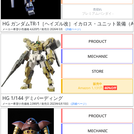
価
格
売切れ
プレミアムバンダイ -
改
定
HG ガンダムTR-1［ヘイズル改］イカロス・ユニット装備（AD
メーカー希望小売価格 4,620円 / 発売日 2026年3月
（詳細ページ）
予
定
PRODUCT
発
MECHANIC
売
時
STORE
期
販売中
Amazon 1,131円
46%Off
HG 1/144 デミバーディング
メーカー希望小売価格 2,090円 / 発売日 2023年6月10日
（詳細ページ）
再
PRODUCT
販
月
MECHANIC