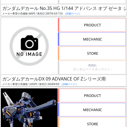
日
ガンダムデカール No.35 HG 1/144 アドバンス オブ ゼータ
発
メーカー希望小売価格 440円 / 発売日 2007年3月17日
（詳細ページ）
売
PRODUCT
Web
MECHANIC
プッ
シュ
通知
STORE
対象
売切れ
ガンダムベースオンライン -
ギ
ガンダムデカールDX 09 ADVANCE OF Zシリーズ用
ャ
メーカー希望小売価格 1,650円 / 発売日 2024年9月
（詳細ページ）
ラ
リ
PRODUCT
ー
あ
MECHANIC
り
STORE