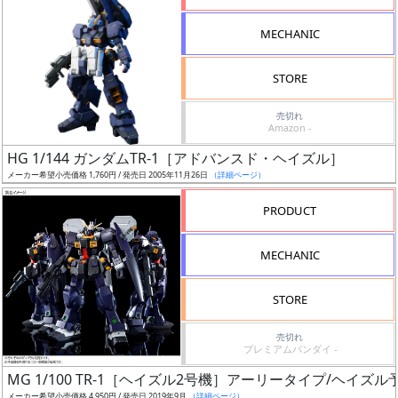
形
MECHANIC
色
STORE
シ
売切れ
Amazon -
リ
HG 1/144 ガンダムTR-1［アドバンスド・ヘイズル］
ー
メーカー希望小売価格 1,760円 / 発売日 2005年11月26日
（詳細ページ）
ズ・
タ
PRODUCT
イ
ト
MECHANIC
ル
STORE
売切れ
状
プレミアムバンダイ -
況
MG 1/100 TR-1［ヘイズル2号機］アーリータイプ/ヘイズ
メーカー希望小売価格 4,950円 / 発売日 2019年9月
（詳細ページ）