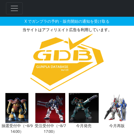
X でガンプラの予約・販売開始の通知を受け取る
当サイトはアフィリエイト広告を利用しています。
HG 1/144 ガンダムTR-1
抽選受付中（~8/9
受注受付中（~8/7
今月発売
今月再販
14:00）
17:00）