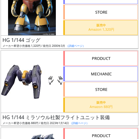
STORE
販売中
Amazon 1,320円
割
HG 1/144 ゴッグ
引
メーカー希望小売価格 1,320円 / 発売日 2000年3月
（詳細ページ）
PRODUCT
販
MECHANIC
路
STORE
店
販売中
Amazon 880円
舗
HG 1/144 ミラソウル社製フライトユニット装備
メーカー希望小売価格 880円 / 発売日 2023年1月14日
（詳細ページ）
PRODUCT