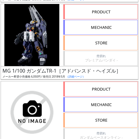
売
切
PRODUCT
含
む
MECHANIC
開
STORE
始
前
売切れ
プレミアムバンダイ -
抽
MG 1/100 ガンダムTR-1［アドバンスド・ヘイズル］
選
メーカー希望小売価格 6,050円 / 発売日 2018年5月
（詳細ページ）
中
PRODUCT
在
MECHANIC
庫
復
STORE
活
売切れ
近
ガンダムベースオンライン -