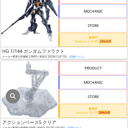
指
定
MECHANIC
し
た
STORE
店
舗
販売中
Amazon 1,777円
15%Off
が
最
HG 1/144 ガンダムファラクト
安
メーカー希望小売価格 2,090円 / 発売日 2022年12月17日
（詳細ページ）
値
PRODUCT
の
み
MECHANIC
表
示
STORE
ボ
販売中
ッ
Amazon 391円
29%Off
ク
アクションベース5 クリア
ス
メーカー希望小売価格 550円 / 発売日 2017年12月16日
（詳細ページ）