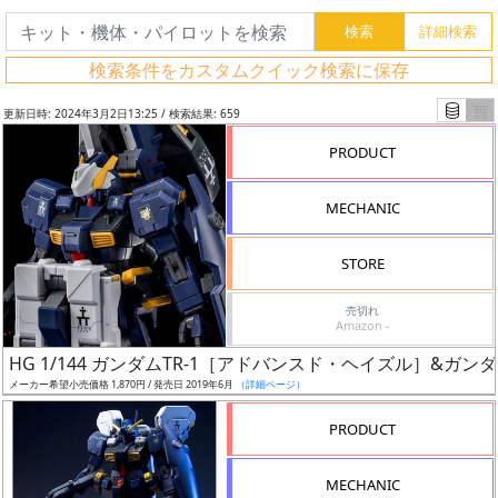
検索条件をカスタムクイック検索に保存
更新日時: 2024年3月2日13:25 / 検索結果: 659
PRODUCT
MECHANIC
STORE
売切れ
Amazon -
フ
HG 1/144 ガンダムTR-1［アドバンスド・ヘイズル］&ガン
リ
メーカー希望小売価格 1,870円 / 発売日 2019年6月
（詳細ページ）
ー
PRODUCT
ワ
ー
MECHANIC
ド