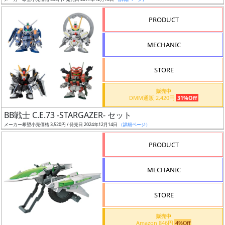
ア
PRODUCT
ー
ト
MECHANIC
イ
ラ
ス
STORE
ト
販売中
レ
DMM通販 2,420円
31%Off
ー
BB戦士 C.E.73 -STARGAZER- セット
タ
メーカー希望小売価格 3,520円 / 発売日 2024年12月14日
（詳細ページ）
ー
PRODUCT
MECHANIC
付
属
STORE
品
（β）
販売中
Amazon 846円
4%Off