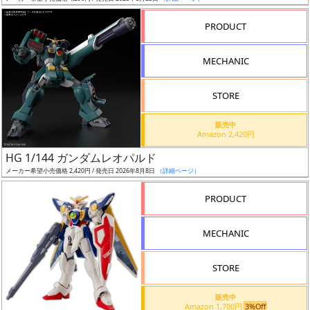
売
切
PRODUCT
含
む
MECHANIC
開
STORE
始
前
販売中
Amazon 2,420円
抽
HG 1/144 ガンダムレオパルド
選
メーカー希望小売価格 2,420円 / 発売日 2026年8月8日
（詳細ページ）
中
PRODUCT
在
MECHANIC
庫
復
STORE
活
販売中
近
Amazon 1,700円
3%Off