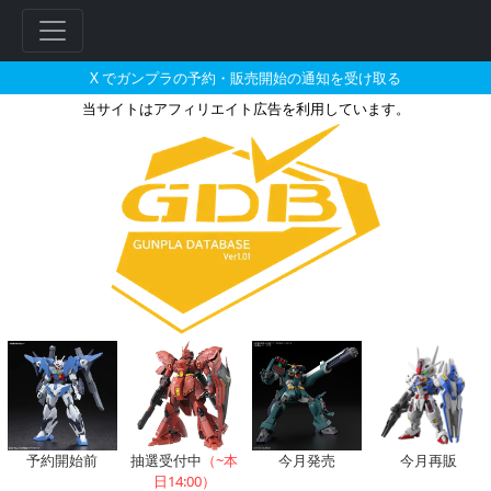
X でガンプラの予約・販売開始の通知を受け取る
当サイトはアフィリエイト広告を利用しています。
HG 1/144 ガンダムアストレ
予約開始前
抽選受付中
（~本
今月発売
今月再販
日14:00）