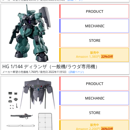
ア
PRODUCT
ー
ト
MECHANIC
イ
ラ
ス
STORE
ト
販売中
レ
Amazon 1,380円
22%Off
ー
HG 1/144 ディランザ（一般機/ラウダ専用機）
タ
メーカー希望小売価格 1,760円 / 発売日 2022年11月5日
（詳細ページ）
ー
PRODUCT
MECHANIC
付
属
STORE
品
（β）
販売中
Amazon 2,200円
26%Off