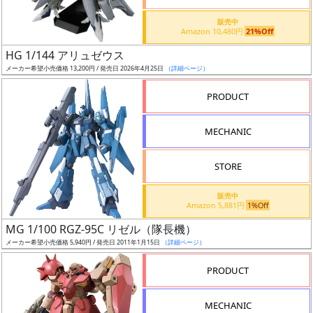
価
格
販売中
Amazon 10,480円
21%Off
改
定
HG 1/144 アリュゼウス
メーカー希望小売価格 13,200円 / 発売日 2026年4月25日
（詳細ページ）
予
定
PRODUCT
発
MECHANIC
売
時
STORE
期
販売中
Amazon 5,881円
1%Off
MG 1/100 RGZ-95C リゼル（隊長機）
メーカー希望小売価格 5,940円 / 発売日 2011年1月15日
（詳細ページ）
再
PRODUCT
販
月
MECHANIC