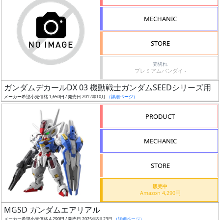
形
MECHANIC
色
STORE
シ
売切れ
プレミアムバンダイ -
リ
ガンダムデカールDX 03 機動戦士ガンダムSEEDシリーズ用
ー
メーカー希望小売価格 1,650円 / 発売日 2012年10月
（詳細ページ）
ズ・
タ
PRODUCT
イ
ト
MECHANIC
ル
STORE
販売中
状
Amazon 4,290円
況
MGSD ガンダムエアリアル
メーカー希望小売価格 4,290円 / 発売日 2025年8月23日
（詳細ページ）