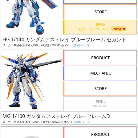
検
STORE
索
販売中
アピタ・ピアゴ 1,672円
20%Off
HG 1/144 ガンダムアストレイ ブルーフレーム セカンドL
グ
メーカー希望小売価格 2,090円 / 発売日 2013年5月25日
（詳細ページ）
レ
ー
PRODUCT
ド
MECHANIC
ス
STORE
ケ
売切れ
ー
Amazon -
ル
MG 1/100 ガンダムアストレイ ブルーフレームD
メーカー希望小売価格 5,280円 / 発売日 2014年11月22日
（詳細ページ）
PRODUCT
成