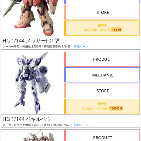
STORE
販売中
Amazon 2,606円
5%Off
割
HG 1/144 メッサーF01型
引
メーカー希望小売価格 2,750円 / 発売日 2020年7月4日
（詳細ページ）
PRODUCT
販
MECHANIC
路
STORE
店
販売中
Amazon 1,485円
16%Off
舗
HG 1/144 ベギルベウ
メーカー希望小売価格 1,760円 / 発売日 2022年8月6日
（詳細ページ）
PRODUCT