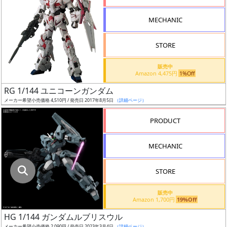
指
定
MECHANIC
し
た
STORE
店
舗
販売中
Amazon 4,475円
1%Off
が
最
RG 1/144 ユニコーンガンダム
安
メーカー希望小売価格 4,510円 / 発売日 2017年8月5日
（詳細ページ）
値
PRODUCT
の
み
MECHANIC
表
示
STORE
ボ
販売中
ッ
Amazon 1,700円
19%Off
ク
HG 1/144 ガンダムルブリスウル
ス
メーカー希望小売価格 2,090円 / 発売日 2023年3月4日
（詳細ページ）