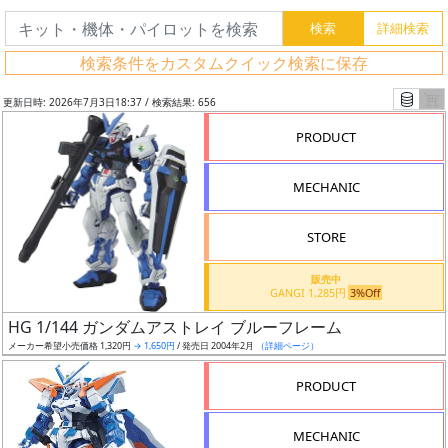
検索条件をカスタムクイック検索に保存
更新日時: 2026年7月3日18:37 / 検索結果: 656
PRODUCT
MECHANIC
STORE
販売中
GANGI 1,285円
3%Off
フ
HG 1/144 ガンダムアストレイ ブルーフレーム
リ
メーカー希望小売価格 1,320円
→ 1,650円
/ 発売日 2004年2月
（詳細ページ）
ー
PRODUCT
ワ
ー
MECHANIC
ド