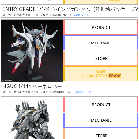
日
ENTRY GRADE 1/144 ウイングガンダム［浮世絵パッケージVe
発
メーカー希望小売価格 1,760円 / 発売日 2026年8月29日
（詳細ページ）
売
PRODUCT
Web
MECHANIC
プッ
シュ
通知
STORE
対象
販売中
Amazon 6,723円
13%Off
ギ
HGUC 1/144 ペーネロペー
ャ
メーカー希望小売価格 7,700円 / 発売日 2019年10月26日
（詳細ページ）
ラ
リ
PRODUCT
ー
あ
MECHANIC
り
STORE