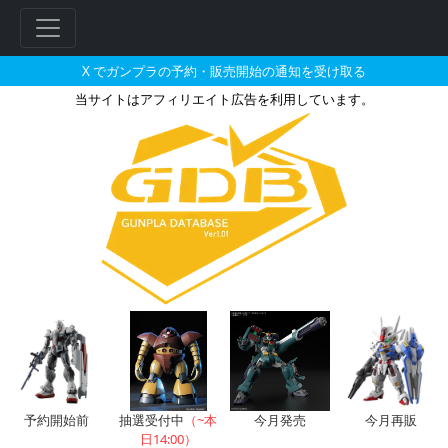
X でガンプラの予約・販売開始の通知を受け取る
当サイトはアフィリエイト広告を利用しています。
1/100 フルメカニクス ガン
フ
リ
ー
ワ
ー
ド
検
索
予約開始前
抽選受付中
（~本
今月発売
今月再販
日14:00）