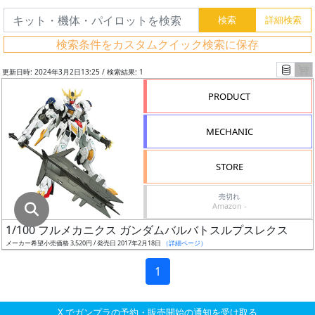
グ
レ
検索条件をカスタムクイック検索に保存
ー
ド
更新日時: 2024年3月2日13:25 / 検索結果: 1
PRODUCT
ス
MECHANIC
ケ
ー
STORE
ル
売切れ
Amazon -
1/100 フルメカニクス ガンダムバルバトスルプスレクス
成
メーカー希望小売価格 3,520円 / 発売日 2017年2月18日
（詳細ページ）
形
色
1
X でガンプラの予約・販売開始の通知を受け取る