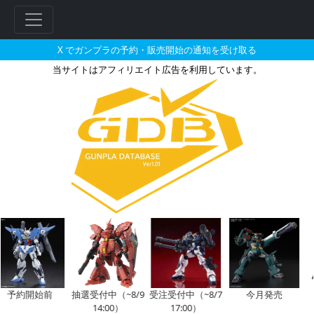
X でガンプラの予約・販売開始の通知を受け取る
当サイトはアフィリエイト広告を利用しています。
HG 1/144 ガンダムグシオン
フ
リ
ー
ワ
ー
ド
検
索
予約開始前
抽選受付中（~8/9
受注受付中（~8/7
今月発売
14:00）
17:00）