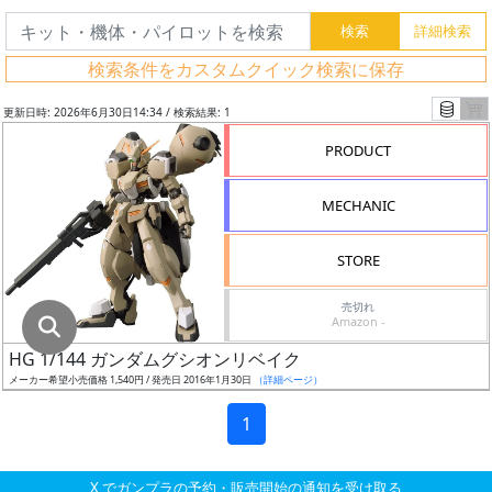
グ
レ
検索条件をカスタムクイック検索に保存
ー
ド
更新日時: 2026年6月30日14:34 / 検索結果: 1
PRODUCT
ス
MECHANIC
ケ
ー
STORE
ル
売切れ
Amazon -
HG 1/144 ガンダムグシオンリベイク
成
メーカー希望小売価格 1,540円 / 発売日 2016年1月30日
（詳細ページ）
形
色
1
X でガンプラの予約・販売開始の通知を受け取る