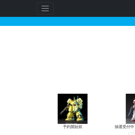
HG 1/144 ガンダ
フ
リ
ー
ワ
ー
ド
検
索
バン新規予約
予約開始前
抽選受付中（~