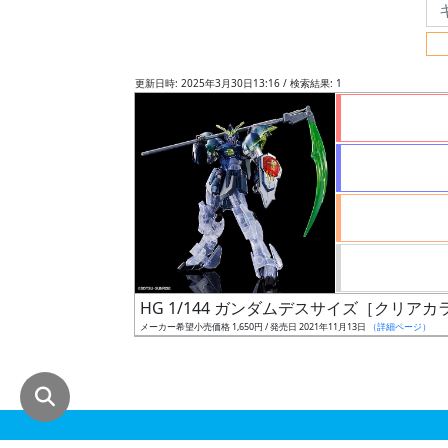
グ
レ
ー
更新日時: 2025年3月30日13:16 / 検索結果: 1
ド
ス
ケ
ー
ル
HG 1/144 ガンダムデスサイズ［クリアカ
メーカー希望小売価格 1,650円 / 発売日 2021年11月13日
（詳細ページ）
成
形
色