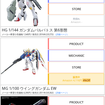
検
STORE
索
売切れ
Amazon -
HG 1/144 ガンダムバルバトス 第6形態
グ
メーカー希望小売価格 1,540円 / 発売日 2016年2月27日
（詳細ページ）
レ
ー
PRODUCT
ド
MECHANIC
ス
STORE
ケ
販売中
ー
Amazon 4,116円
4%Off
ル
MG 1/100 ウイングガンダム EW
メーカー希望小売価格 4,290円 / 発売日 2011年3月26日
（詳細ページ）
PRODUCT
成