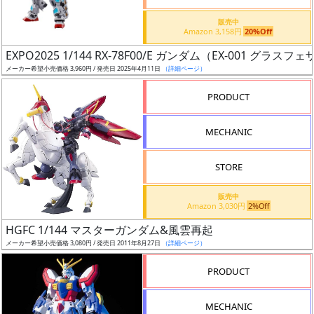
価
格
販売中
Amazon 3,158円
20%Off
改
定
EXPO2025 1/144 RX-78F00/E ガンダム（EX-001 グラス
メーカー希望小売価格 3,960円 / 発売日 2025年4月11日
（詳細ページ）
予
定
PRODUCT
発
MECHANIC
売
時
STORE
期
販売中
Amazon 3,030円
2%Off
HGFC 1/144 マスターガンダム&風雲再起
メーカー希望小売価格 3,080円 / 発売日 2011年8月27日
（詳細ページ）
再
PRODUCT
販
月
MECHANIC