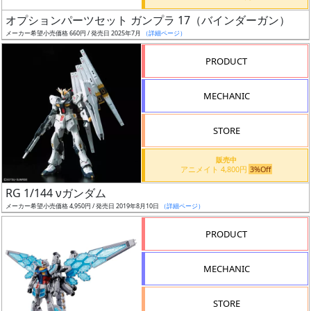
日
オプションパーツセット ガンプラ 17（バインダーガン）
発
メーカー希望小売価格 660円 / 発売日 2025年7月
（詳細ページ）
売
PRODUCT
Web
MECHANIC
プッ
シュ
通知
STORE
対象
販売中
アニメイト 4,800円
3%Off
ギ
RG 1/144 νガンダム
ャ
メーカー希望小売価格 4,950円 / 発売日 2019年8月10日
（詳細ページ）
ラ
リ
PRODUCT
ー
あ
MECHANIC
り
STORE