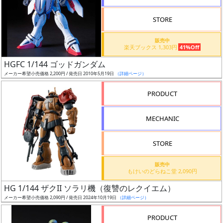
STORE
販売中
楽天ブックス 1,303円
41%Off
割
HGFC 1/144 ゴッドガンダム
引
メーカー希望小売価格 2,200円 / 発売日 2010年5月19日
（詳細ページ）
PRODUCT
販
MECHANIC
路
STORE
店
販売中
もけいのどらねこ堂 2,090円
舗
HG 1/144 ザクII ソラリ機（復讐のレクイエム）
メーカー希望小売価格 2,090円 / 発売日 2024年10月19日
（詳細ページ）
PRODUCT