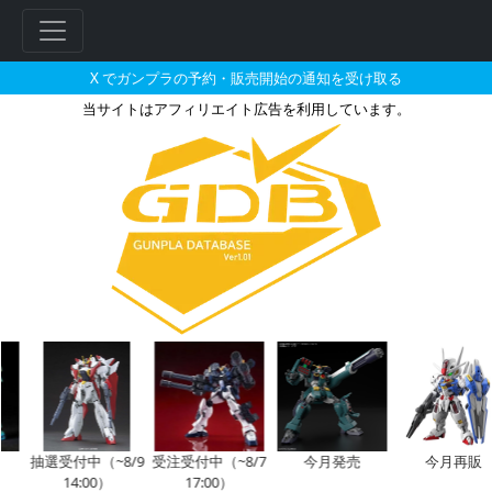
X でガンプラの予約・販売開始の通知を受け取る
当サイトはアフィリエイト広告を利用しています。
HG 1/144 ガンダムバルバ
抽選受付中（~8/9
受注受付中（~8/7
今月発売
今月再販
14:00）
17:00）