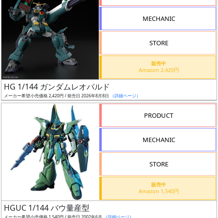
形
MECHANIC
色
STORE
シ
販売中
Amazon 2,420円
リ
HG 1/144 ガンダムレオパルド
ー
メーカー希望小売価格 2,420円 / 発売日 2026年8月8日
（詳細ページ）
ズ・
タ
PRODUCT
イ
ト
MECHANIC
ル
STORE
販売中
状
Amazon 1,540円
況
HGUC 1/144 バウ量産型
メーカー希望小売価格 1,540円 / 発売日 2002年6月
（詳細ページ）