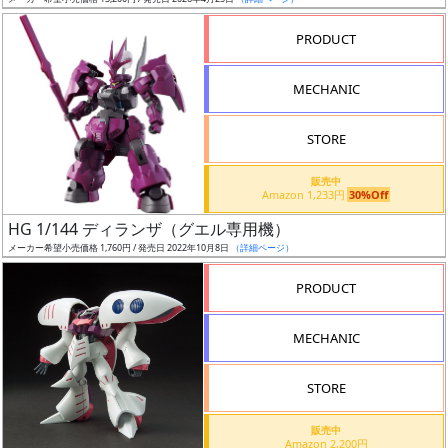
ア
PRODUCT
ー
ト
MECHANIC
イ
ラ
ス
STORE
ト
販売中
レ
Amazon 1,233円
30%Off
ー
HG 1/144 ディランザ（グエル専用機）
タ
メーカー希望小売価格 1,760円 / 発売日 2022年10月8日
（詳細ページ）
ー
PRODUCT
MECHANIC
付
属
STORE
品
（β）
販売中
Amazon 2,200円