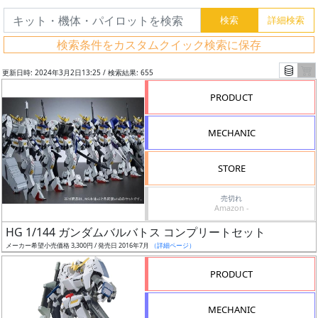
検索条件をカスタムクイック検索に保存
更新日時: 2024年3月2日13:25 / 検索結果: 655
PRODUCT
MECHANIC
STORE
売切れ
Amazon -
フ
HG 1/144 ガンダムバルバトス コンプリートセット
リ
メーカー希望小売価格 3,300円 / 発売日 2016年7月
（詳細ページ）
ー
PRODUCT
ワ
ー
MECHANIC
ド