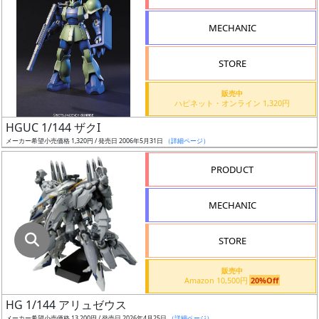
指
定
MECHANIC
し
た
STORE
店
舗
販売中
ハピネット・オンライン 1,320円
が
最
HGUC 1/144 ザクI
安
メーカー希望小売価格 1,320円 / 発売日 2006年5月31日
（詳細ページ）
値
PRODUCT
の
み
MECHANIC
表
示
STORE
ボ
販売中
ッ
Amazon 10,500円
20%Off
ク
HG 1/144 アリュゼウス
ス
メーカー希望小売価格 13,200円 / 発売日 2026年4月25日
（詳細ページ）