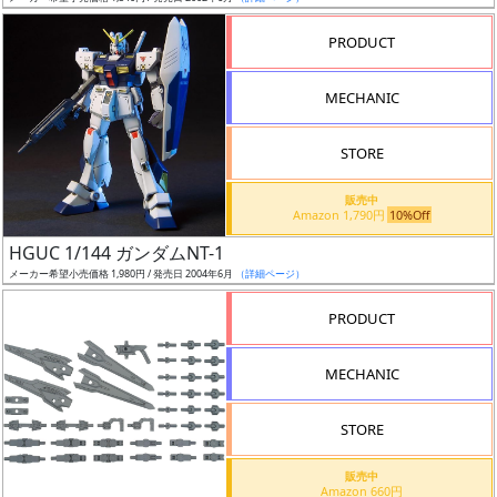
売
切
PRODUCT
含
む
MECHANIC
開
STORE
始
前
販売中
Amazon 1,790円
10%Off
抽
HGUC 1/144 ガンダムNT-1
選
メーカー希望小売価格 1,980円 / 発売日 2004年6月
（詳細ページ）
中
PRODUCT
在
MECHANIC
庫
復
STORE
活
販売中
近
Amazon 660円