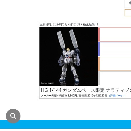
グ
レ
ー
更新日時: 2024年5月7日12:38 / 検索結果: 1
ド
ス
ケ
ー
ル
HG 1/144 ガンダムベース限定 ナラティ
メーカー希望小売価格 3,300円 / 発売日 2019年12月20日
（詳細ページ）
成
形
色