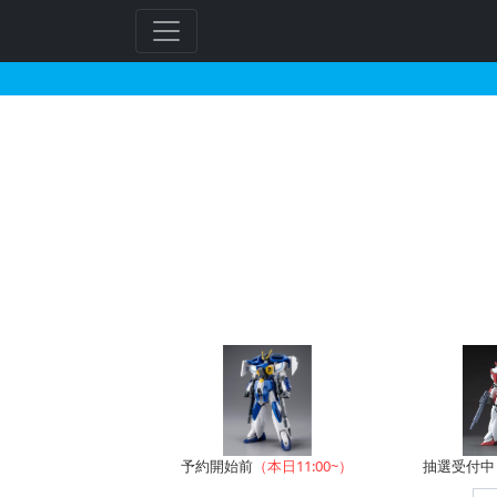
HG 1/144 ガンダ
フ
リ
ー
ワ
ー
ド
検
索
予約開始前
（本日11:00~）
抽選受付中（~