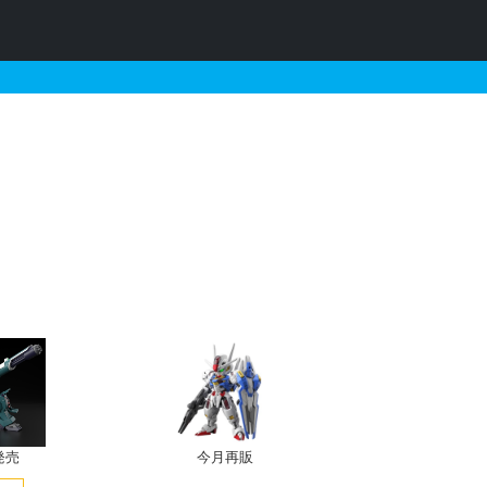
ンダム B装備の販売・再販
発売
今月再販