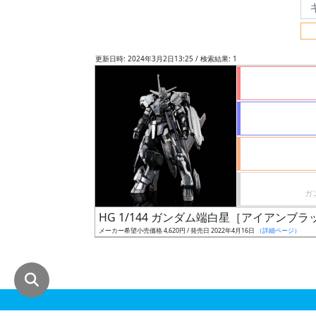
グ
レ
ー
更新日時: 2024年3月2日13:25 / 検索結果: 1
ド
ス
ケ
ー
ル
HG 1/144 ガンダム端白星［アイアンブ
メーカー希望小売価格 4,620円 / 発売日 2022年4月16日
（詳細ページ）
成
形
色