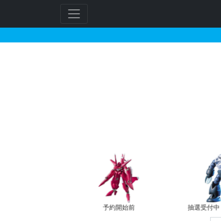
HG 1/144 ガンダ
フ
リ
ー
ワ
ー
ド
検
索
バン新規予約
予約開始前
抽選受付中（~