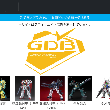
X でガンプラの予約・販売開始の通知を受け取る
当サイトはアフィリエイト広告を利用しています。
HG 1/144 ガンダム端白星［
フ
リ
ー
ワ
ー
ド
検
索
始前
抽選受付中（~8/9
受注受付中（~8/7
今月発売
今月再
14:00）
17:00）