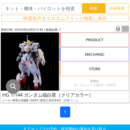
グ
レ
検索条件をカスタムクイック検索に保存
ー
ド
更新日時: 2025年8月29日12:40 / 検索結果: 1
PRODUCT
ス
MECHANIC
ケ
ー
STORE
ル
売切れ
ガンダムベース(東京) 1,650円
HG 1/144 ガンダム端白星［クリアカラー］
成
メーカー希望小売価格 1,650円 / 発売日 2022年6月
（詳細ページ）
形
色
1
X でガンプラの予約・販売開始の通知を受け取る