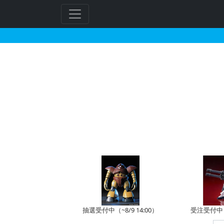
HG 1/144 シェンロ
フ
リ
ー
ワ
ー
ド
検
索
抽選受付中（~8/9 14:00）
受注受付中（~