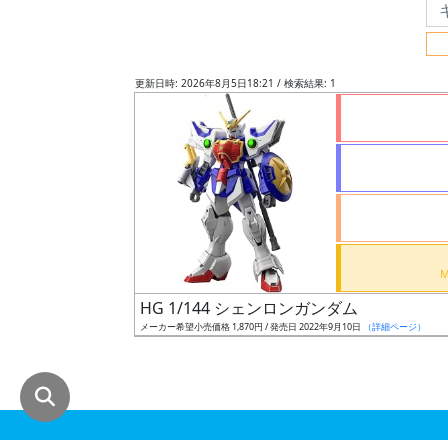
グ
レ
ー
更新日時: 2026年8月5日18:21 / 検索結果: 1
ド
ス
ケ
ー
ル
HG 1/144 シェンロンガンダム
メーカー希望小売価格 1,870円 / 発売日 2022年9月10日
（詳細ページ）
成
形
色