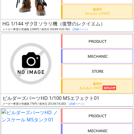
価
格
販売中
Amazon 2,090円
改
定
HG 1/144 ザクII ソラリ機（復讐のレクイエム）
メーカー希望小売価格 2,090円 / 発売日 2024年10月19日
（詳細ページ）
予
定
PRODUCT
発
MECHANIC
売
時
STORE
期
販売中
あみあみ 490円
36%Off
ビルダーズパーツHD 1/100 MSエフェクト01
メーカー希望小売価格 770円 / 発売日 2012年7月28日
（詳細ページ）
再
PRODUCT
販
月
MECHANIC