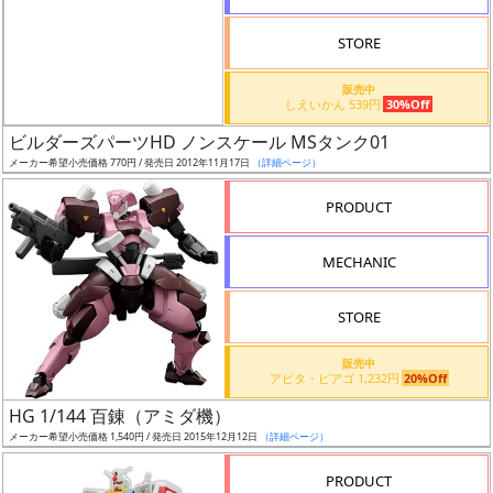
STORE
販売中
しえいかん 539円
30%Off
割
ビルダーズパーツHD ノンスケール MSタンク01
引
メーカー希望小売価格 770円 / 発売日 2012年11月17日
（詳細ページ）
PRODUCT
販
MECHANIC
路
STORE
店
販売中
アピタ・ピアゴ 1,232円
20%Off
舗
HG 1/144 百錬（アミダ機）
メーカー希望小売価格 1,540円 / 発売日 2015年12月12日
（詳細ページ）
PRODUCT