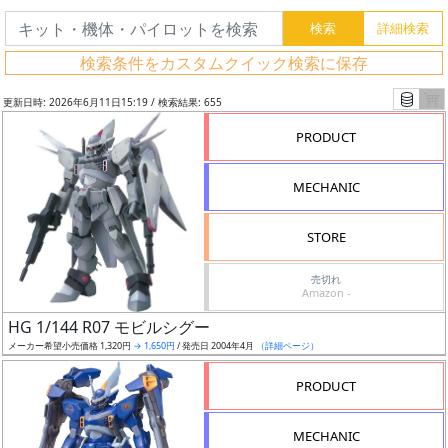
検索条件をカスタムクイック検索に保存
更新日時: 2026年6月11日15:19 / 検索結果: 655
PRODUCT
MECHANIC
STORE
売切れ
Amazon -
フ
HG 1/144 R07 モビルシグー
リ
メーカー希望小売価格 1,320円
→ 1,650円
/ 発売日 2004年4月
（詳細ページ）
ー
PRODUCT
ワ
ー
MECHANIC
ド