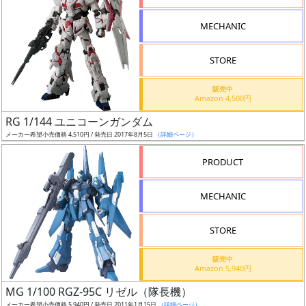
形
MECHANIC
色
STORE
シ
販売中
Amazon 4,500円
リ
RG 1/144 ユニコーンガンダム
ー
メーカー希望小売価格 4,510円 / 発売日 2017年8月5日
（詳細ページ）
ズ・
タ
PRODUCT
イ
ト
MECHANIC
ル
STORE
販売中
状
Amazon 5,940円
況
MG 1/100 RGZ-95C リゼル（隊長機）
メーカー希望小売価格 5,940円 / 発売日 2011年1月15日
（詳細ページ）