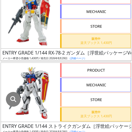
指
定
MECHANIC
し
た
STORE
店
舗
販売中
楽天ブックス 1,430円
が
最
ENTRY GRADE 1/144 RX-78-2 ガンダム［浮世絵パッケージVe
安
メーカー希望小売価格 1,430円 / 発売日 2026年8月29日
（詳細ページ）
値
PRODUCT
の
み
MECHANIC
表
示
STORE
ボ
販売中
ッ
楽天ブックス 1,430円
ク
ENTRY GRADE 1/144 ストライクガンダム［浮世絵パッケージV
ス
メーカー希望小売価格 1,430円 / 発売日 2026年8月29日
（詳細ページ）