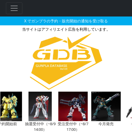
X でガンプラの予約・販売開始の通知を受け取る
当サイトはアフィリエイト広告を利用しています。
HG 1/144 R07 モビルシグ
開始前
抽選受付中（~8/9
受注受付中（~8/7
今月発売
今月
14:00）
17:00）