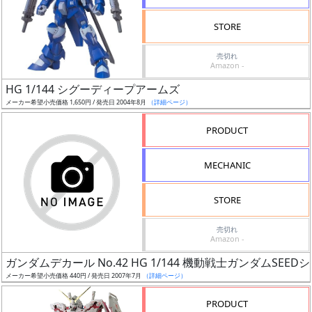
検
STORE
索
売切れ
Amazon -
HG 1/144 シグーディープアームズ
グ
メーカー希望小売価格 1,650円 / 発売日 2004年8月
（詳細ページ）
レ
ー
PRODUCT
ド
MECHANIC
ス
STORE
ケ
売切れ
ー
Amazon -
ル
ガンダムデカール No.42 HG 1/144 機動戦士ガンダムSEED
メーカー希望小売価格 440円 / 発売日 2007年7月
（詳細ページ）
PRODUCT
成