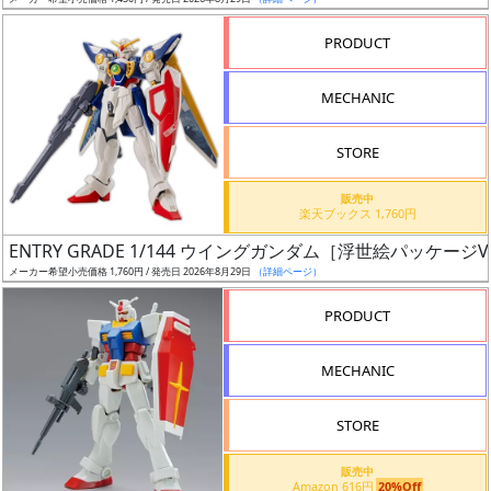
ア
PRODUCT
ー
ト
MECHANIC
イ
ラ
ス
STORE
ト
販売中
レ
楽天ブックス 1,760円
ー
ENTRY GRADE 1/144 ウイングガンダム［浮世絵パッケージVe
タ
メーカー希望小売価格 1,760円 / 発売日 2026年8月29日
（詳細ページ）
ー
PRODUCT
MECHANIC
付
属
STORE
品
（β）
販売中
Amazon 616円
20%Off