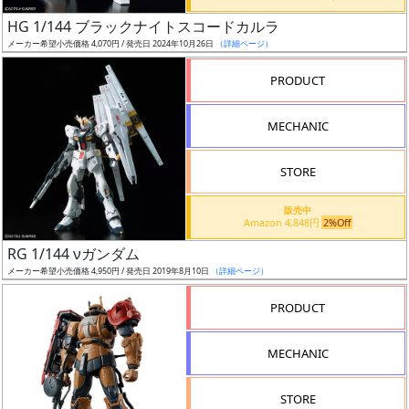
日
HG 1/144 ブラックナイトスコードカルラ
発
メーカー希望小売価格 4,070円 / 発売日 2024年10月26日
（詳細ページ）
売
PRODUCT
Web
MECHANIC
プッ
シュ
通知
STORE
対象
販売中
Amazon 4,848円
2%Off
ギ
RG 1/144 νガンダム
ャ
メーカー希望小売価格 4,950円 / 発売日 2019年8月10日
（詳細ページ）
ラ
リ
PRODUCT
ー
あ
MECHANIC
り
STORE