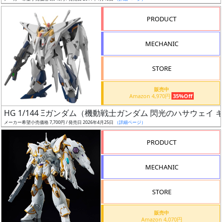
売
切
PRODUCT
含
む
MECHANIC
開
STORE
始
前
販売中
Amazon 4,970円
35%Off
抽
HG 1/144 Ξガンダム（機動戦士ガンダム 閃光のハサウェイ
選
メーカー希望小売価格 7,700円 / 発売日 2026年4月25日
（詳細ページ）
中
PRODUCT
在
MECHANIC
庫
復
STORE
活
販売中
近
Amazon 4,070円