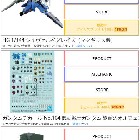
検
STORE
索
販売中
アイリスプラザ 1,180円
11%Off
HG 1/144 シュヴァルベグレイズ（マクギリス機）
グ
メーカー希望小売価格 1,320円 / 発売日 2015年10月17日
（詳細ページ）
レ
ー
PRODUCT
ド
MECHANIC
ス
STORE
ケ
販売中
ー
ホビーサーチ 440円
20%Off
ル
ガンダムデカール No.104 機動戦士ガンダム 鉄血のオルフェ
メーカー希望小売価格 550円 / 発売日 2017年6月24日
（詳細ページ）
PRODUCT
成