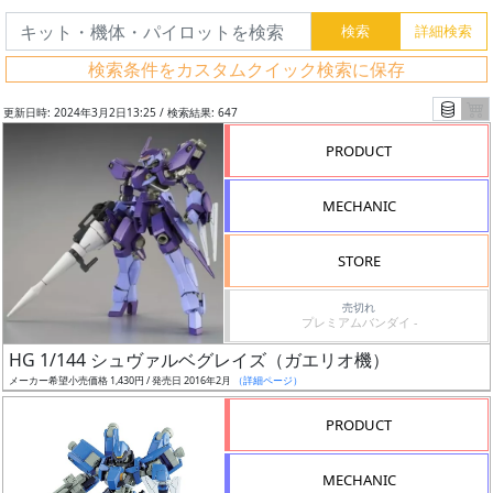
検索条件をカスタムクイック検索に保存
更新日時: 2024年3月2日13:25 / 検索結果: 647
PRODUCT
MECHANIC
STORE
売切れ
プレミアムバンダイ -
フ
HG 1/144 シュヴァルベグレイズ（ガエリオ機）
リ
メーカー希望小売価格 1,430円 / 発売日 2016年2月
（詳細ページ）
ー
PRODUCT
ワ
ー
MECHANIC
ド