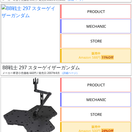
ア
PRODUCT
ー
ト
MECHANIC
イ
ラ
ス
STORE
ト
販売中
レ
Amazon 588円
11%Off
ー
BB戦士 297 スターゲイザーガンダム
タ
メーカー希望小売価格 660円 / 発売日 2007年8月
（詳細ページ）
ー
PRODUCT
MECHANIC
付
属
STORE
品
（β）
販売中
Amazon 500円
24%Off