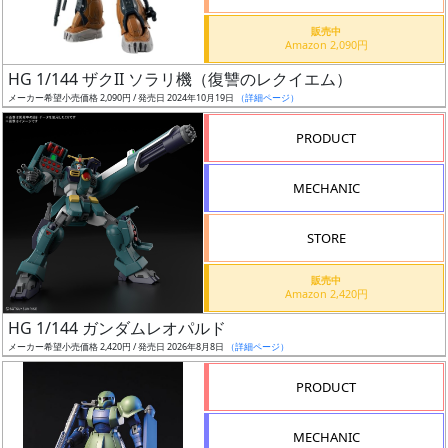
価
格
販売中
Amazon 2,090円
改
定
HG 1/144 ザクII ソラリ機（復讐のレクイエム）
メーカー希望小売価格 2,090円 / 発売日 2024年10月19日
（詳細ページ）
予
定
PRODUCT
発
MECHANIC
売
時
STORE
期
販売中
Amazon 2,420円
HG 1/144 ガンダムレオパルド
メーカー希望小売価格 2,420円 / 発売日 2026年8月8日
（詳細ページ）
再
PRODUCT
販
月
MECHANIC