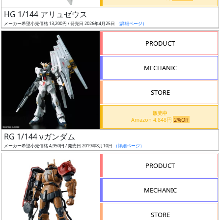
日
HG 1/144 アリュゼウス
発
メーカー希望小売価格 13,200円 / 発売日 2026年4月25日
（詳細ページ）
売
PRODUCT
Web
MECHANIC
プッ
シュ
通知
STORE
対象
販売中
Amazon 4,848円
2%Off
ギ
RG 1/144 νガンダム
ャ
メーカー希望小売価格 4,950円 / 発売日 2019年8月10日
（詳細ページ）
ラ
リ
PRODUCT
ー
あ
MECHANIC
り
STORE