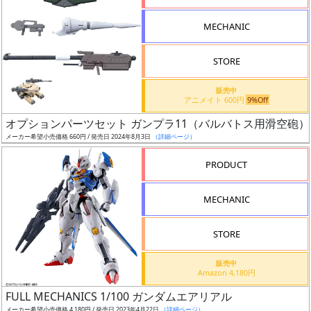
形
MECHANIC
色
STORE
シ
販売中
アニメイト 600円
9%Off
リ
オプションパーツセット ガンプラ11（バルバトス用滑空砲）
ー
メーカー希望小売価格 660円 / 発売日 2024年8月3日
（詳細ページ）
ズ・
タ
PRODUCT
イ
ト
MECHANIC
ル
STORE
販売中
状
Amazon 4,180円
況
FULL MECHANICS 1/100 ガンダムエアリアル
メーカー希望小売価格 4,180円 / 発売日 2023年4月22日
（詳細ページ）