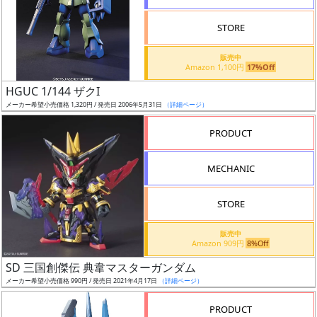
STORE
販売中
Amazon 1,100円
17%Off
割
HGUC 1/144 ザクI
引
メーカー希望小売価格 1,320円 / 発売日 2006年5月31日
（詳細ページ）
PRODUCT
販
MECHANIC
路
STORE
店
販売中
Amazon 909円
8%Off
舗
SD 三国創傑伝 典韋マスターガンダム
メーカー希望小売価格 990円 / 発売日 2021年4月17日
（詳細ページ）
PRODUCT