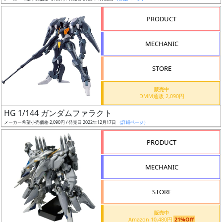
売
切
PRODUCT
含
む
MECHANIC
開
STORE
始
前
販売中
DMM通販 2,090円
抽
HG 1/144 ガンダムファラクト
選
メーカー希望小売価格 2,090円 / 発売日 2022年12月17日
（詳細ページ）
中
PRODUCT
在
MECHANIC
庫
復
STORE
活
販売中
近
Amazon 10,480円
21%Off