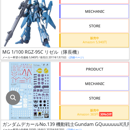
指
定
MECHANIC
し
た
STORE
店
舗
販売中
Amazon 5,940円
が
最
MG 1/100 RGZ-95C リゼル（隊長機）
安
メーカー希望小売価格 5,940円 / 発売日 2011年1月15日
（詳細ページ）
値
PRODUCT
の
み
MECHANIC
表
示
STORE
ボ
販売中
ッ
Amazon 383円
30%Off
ク
ガンダムデカールNo.139 機動戦士Gundam GQuuuuuuX汎
ス
メーカー希望小売価格 550円 / 発売日 2025年9月20日
（詳細ページ）