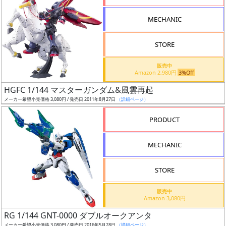
形
MECHANIC
色
STORE
シ
販売中
Amazon 2,980円
3%Off
リ
HGFC 1/144 マスターガンダム&風雲再起
ー
メーカー希望小売価格 3,080円 / 発売日 2011年8月27日
（詳細ページ）
ズ・
タ
PRODUCT
イ
ト
MECHANIC
ル
STORE
販売中
状
Amazon 3,080円
況
RG 1/144 GNT-0000 ダブルオークアンタ
メーカー希望小売価格 3,080円 / 発売日 2016年5月28日
（詳細ページ）