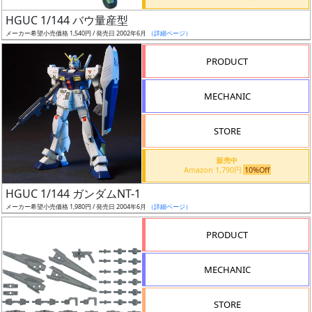
日
HGUC 1/144 バウ量産型
発
メーカー希望小売価格 1,540円 / 発売日 2002年6月
（詳細ページ）
売
PRODUCT
Web
MECHANIC
プッ
シュ
通知
STORE
対象
販売中
Amazon 1,790円
10%Off
ギ
HGUC 1/144 ガンダムNT-1
ャ
メーカー希望小売価格 1,980円 / 発売日 2004年6月
（詳細ページ）
ラ
リ
PRODUCT
ー
あ
MECHANIC
り
STORE