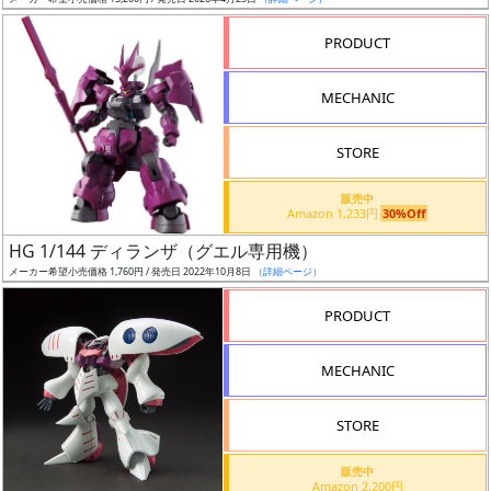
ア
PRODUCT
ー
ト
MECHANIC
イ
ラ
ス
STORE
ト
販売中
レ
Amazon 1,233円
30%Off
ー
HG 1/144 ディランザ（グエル専用機）
タ
メーカー希望小売価格 1,760円 / 発売日 2022年10月8日
（詳細ページ）
ー
PRODUCT
MECHANIC
付
属
STORE
品
（β）
販売中
Amazon 2,200円