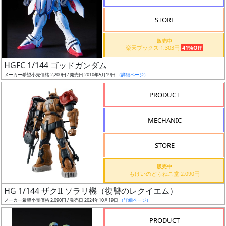
STORE
販売中
楽天ブックス 1,303円
41%Off
割
HGFC 1/144 ゴッドガンダム
引
メーカー希望小売価格 2,200円 / 発売日 2010年5月19日
（詳細ページ）
PRODUCT
販
MECHANIC
路
STORE
店
販売中
もけいのどらねこ堂 2,090円
舗
HG 1/144 ザクII ソラリ機（復讐のレクイエム）
メーカー希望小売価格 2,090円 / 発売日 2024年10月19日
（詳細ページ）
PRODUCT