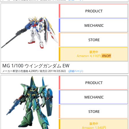
売
切
PRODUCT
含
む
MECHANIC
開
STORE
始
前
販売中
Amazon 4,116円
4%Off
抽
MG 1/100 ウイングガンダム EW
選
メーカー希望小売価格 4,290円 / 発売日 2011年3月26日
（詳細ページ）
中
PRODUCT
在
MECHANIC
庫
復
STORE
活
販売中
近
Amazon 1,540円