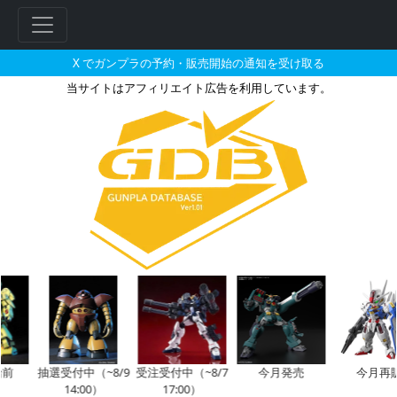
X でガンプラの予約・販売開始の通知を受け取る
当サイトはアフィリエイト広告を利用しています。
HG 1/144 ジェスタ（シェザ
前
抽選受付中（~8/9
受注受付中（~8/7
今月発売
今月再販
14:00）
17:00）