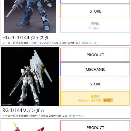
検
STORE
索
売切れ
Amazon -
HGUC 1/144 ジェスタ
グ
メーカー希望小売価格 1,760円
→ 2,200円
/ 発売日 2011年9月17日
（詳細ページ）
レ
ー
PRODUCT
ド
MECHANIC
ス
STORE
ケ
販売中
ー
Amazon 4,848円
2%Off
ル
RG 1/144 νガンダム
メーカー希望小売価格 4,950円 / 発売日 2019年8月10日
（詳細ページ）
PRODUCT
成