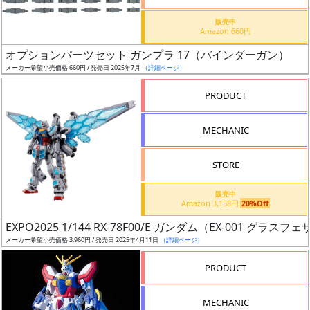
価
格
販売中
Amazon 660円
改
定
オプションパーツセット ガンプラ 17（バインダーガン）
メーカー希望小売価格 660円 / 発売日 2025年7月
（詳細ページ）
予
定
PRODUCT
発
MECHANIC
売
時
STORE
期
販売中
Amazon 3,158円
20%Off
EXPO2025 1/144 RX-78F00/E ガンダム（EX-001 グラス
メーカー希望小売価格 3,960円 / 発売日 2025年4月11日
（詳細ページ）
再
PRODUCT
販
月
MECHANIC