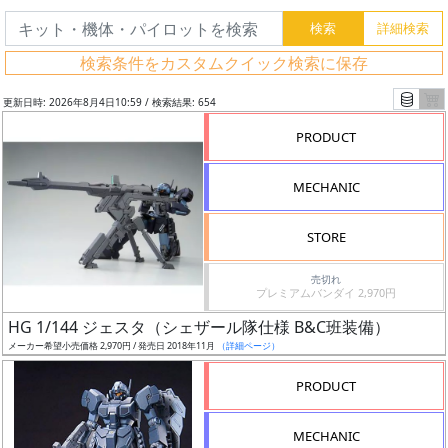
検索条件をカスタムクイック検索に保存
更新日時: 2026年8月4日10:59 / 検索結果: 654
PRODUCT
MECHANIC
STORE
売切れ
プレミアムバンダイ 2,970円
フ
HG 1/144 ジェスタ（シェザール隊仕様 B&C班装備）
リ
メーカー希望小売価格 2,970円 / 発売日 2018年11月
（詳細ページ）
ー
PRODUCT
ワ
ー
MECHANIC
ド