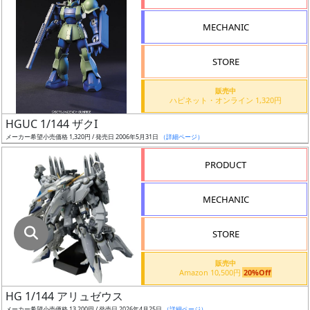
指
定
MECHANIC
し
た
STORE
店
舗
販売中
ハピネット・オンライン 1,320円
が
最
HGUC 1/144 ザクI
安
メーカー希望小売価格 1,320円 / 発売日 2006年5月31日
（詳細ページ）
値
PRODUCT
の
み
MECHANIC
表
示
STORE
ボ
販売中
ッ
Amazon 10,500円
20%Off
ク
HG 1/144 アリュゼウス
ス
メーカー希望小売価格 13,200円 / 発売日 2026年4月25日
（詳細ページ）