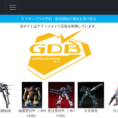
X でガンプラの予約・販売開始の通知を受け取る
当サイトはアフィリエイト広告を利用しています。
HG 1/144 ジム（スレッガー
フ
リ
ー
ワ
ー
ド
検
索
開始前
抽選受付中（~8/9
受注受付中（~8/7
今月発売
今
14:00）
17:00）