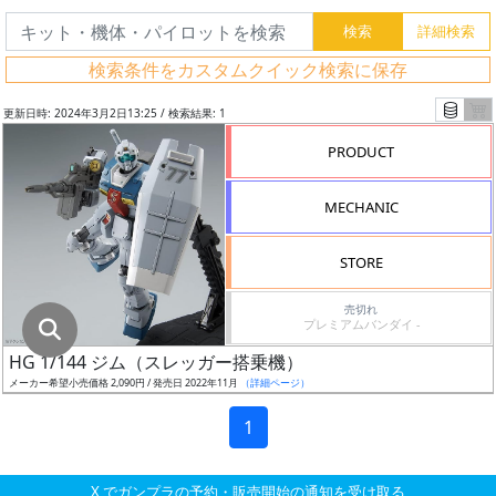
グ
レ
検索条件をカスタムクイック検索に保存
ー
ド
更新日時: 2024年3月2日13:25 / 検索結果: 1
PRODUCT
ス
MECHANIC
ケ
ー
STORE
ル
売切れ
プレミアムバンダイ -
HG 1/144 ジム（スレッガー搭乗機）
成
メーカー希望小売価格 2,090円 / 発売日 2022年11月
（詳細ページ）
形
色
1
X でガンプラの予約・販売開始の通知を受け取る