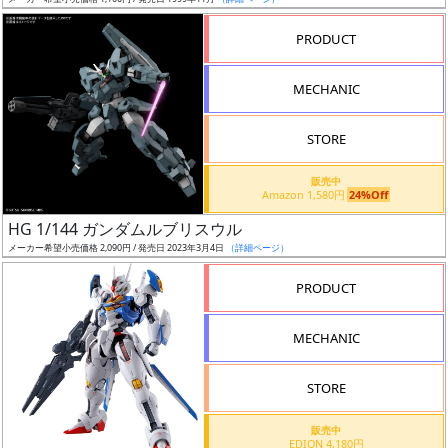
ア
PRODUCT
ー
ト
MECHANIC
イ
ラ
ス
STORE
ト
販売中
レ
Amazon 1,580円
24%Off
ー
HG 1/144 ガンダムルブリスウル
タ
メーカー希望小売価格 2,090円 / 発売日 2023年3月4日
（詳細ページ）
ー
PRODUCT
MECHANIC
付
属
STORE
品
（β）
販売中
EDION 4,180円