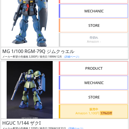
形
MECHANIC
色
STORE
シ
売切れ
Amazon -
リ
MG 1/100 RGM-79Q ジムクゥエル
ー
メーカー希望小売価格 3,300円 / 発売日 1999年12月
（詳細ページ）
ズ・
タ
PRODUCT
イ
ト
MECHANIC
ル
STORE
販売中
状
Amazon 1,100円
17%Off
況
HGUC 1/144 ザクI
メーカー希望小売価格 1,320円 / 発売日 2006年5月31日
（詳細ページ）