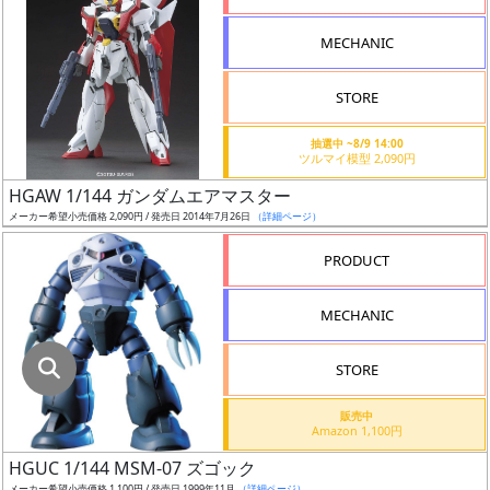
指
定
MECHANIC
し
た
STORE
店
舗
抽選中 ~8/9 14:00
ツルマイ模型 2,090円
が
最
HGAW 1/144 ガンダムエアマスター
安
メーカー希望小売価格 2,090円 / 発売日 2014年7月26日
（詳細ページ）
値
PRODUCT
の
み
MECHANIC
表
示
STORE
ボ
販売中
ッ
Amazon 1,100円
ク
HGUC 1/144 MSM-07 ズゴック
ス
メーカー希望小売価格 1,100円 / 発売日 1999年11月
（詳細ページ）