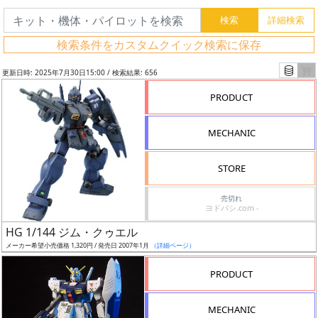
検索条件をカスタムクイック検索に保存
更新日時: 2025年7月30日15:00 / 検索結果: 656
PRODUCT
MECHANIC
STORE
売切れ
ヨドバシ.com -
フ
HG 1/144 ジム・クゥエル
リ
メーカー希望小売価格 1,320円 / 発売日 2007年1月
（詳細ページ）
ー
PRODUCT
ワ
ー
MECHANIC
ド