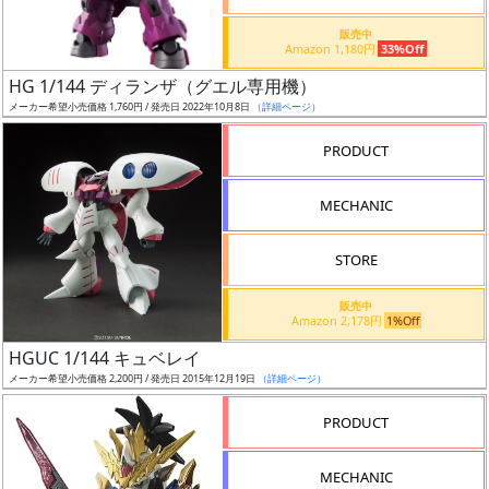
価
格
販売中
Amazon 1,180円
33%Off
改
定
HG 1/144 ディランザ（グエル専用機）
メーカー希望小売価格 1,760円 / 発売日 2022年10月8日
（詳細ページ）
予
定
PRODUCT
発
MECHANIC
売
時
STORE
期
販売中
Amazon 2,178円
1%Off
HGUC 1/144 キュベレイ
メーカー希望小売価格 2,200円 / 発売日 2015年12月19日
（詳細ページ）
再
PRODUCT
販
月
MECHANIC