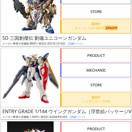
STORE
販売中
ヨドバシ.com 682円
23%Off
割
SD 三国創傑伝 劉備ユニコーンガンダム
引
メーカー希望小売価格 880円 / 発売日 2021年1月16日
（詳細ページ）
PRODUCT
販
MECHANIC
路
STORE
店
販売中
トイザらス 1,759円
舗
ENTRY GRADE 1/144 ウイングガンダム［浮世絵パッケージVe
メーカー希望小売価格 1,760円 / 発売日 2026年8月29日
（詳細ページ）
PRODUCT