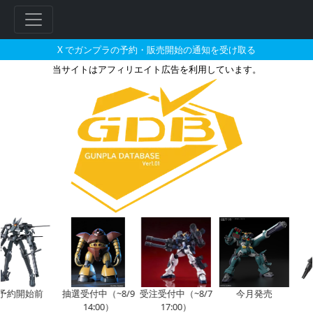
X でガンプラの予約・販売開始の通知を受け取る
当サイトはアフィリエイト広告を利用しています。
HG 1/144 ジム・クゥエルと
約開始前
抽選受付中（~8/9
受注受付中（~8/7
今月発売
今
14:00）
17:00）