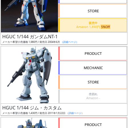
検
STORE
索
販売中
Amazon 1,890円
5%Off
HGUC 1/144 ガンダムNT-1
グ
メーカー希望小売価格 1,980円 / 発売日 2004年6月
（詳細ページ）
レ
ー
PRODUCT
ド
MECHANIC
ス
STORE
ケ
売切れ
ー
Amazon -
ル
HGUC 1/144 ジム・カスタム
メーカー希望小売価格 1,430円 / 発売日 2011年1月22日
（詳細ページ）
PRODUCT
成