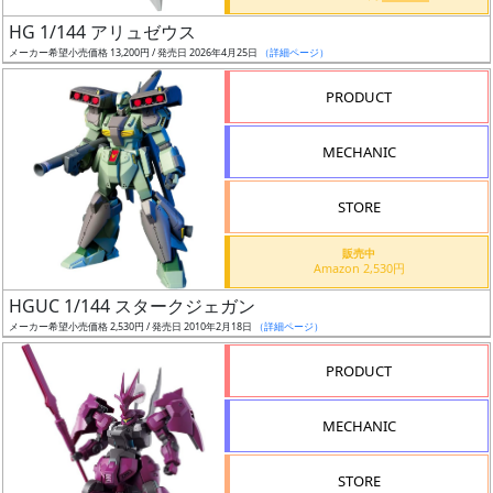
日
HG 1/144 アリュゼウス
発
メーカー希望小売価格 13,200円 / 発売日 2026年4月25日
（詳細ページ）
売
PRODUCT
Web
MECHANIC
プッ
シュ
通知
STORE
対象
販売中
Amazon 2,530円
ギ
HGUC 1/144 スタークジェガン
ャ
メーカー希望小売価格 2,530円 / 発売日 2010年2月18日
（詳細ページ）
ラ
リ
PRODUCT
ー
あ
MECHANIC
り
STORE