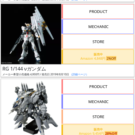
売
切
PRODUCT
含
む
MECHANIC
開
STORE
始
前
販売中
Amazon 4,848円
2%Off
抽
RG 1/144 νガンダム
選
メーカー希望小売価格 4,950円 / 発売日 2019年8月10日
（詳細ページ）
中
PRODUCT
在
MECHANIC
庫
復
STORE
活
販売中
近
Amazon 9,454円
28%Off