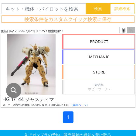
グ
レ
検索条件をカスタムクイック検索に保存
ー
ド
更新日時: 2025年7月29日13:25 / 検索結果: 1
PRODUCT
ス
MECHANIC
ケ
ー
STORE
ル
売切れ
ホビーサーチ -
HG 1/144 ジャスティマ
成
メーカー希望小売価格 1,870円 / 発売日 2015年6月13日
（詳細ページ）
形
色
1
X でガンプラの予約・販売開始の通知を受け取る