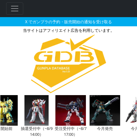
X でガンプラの予約・販売開始の通知を受け取る
当サイトはアフィリエイト広告を利用しています。
HG 1/144 ジャスティマの販売
フ
リ
ー
ワ
ー
ド
検
索
開始前
抽選受付中（~8/9
受注受付中（~8/7
今月発売
今
14:00）
17:00）