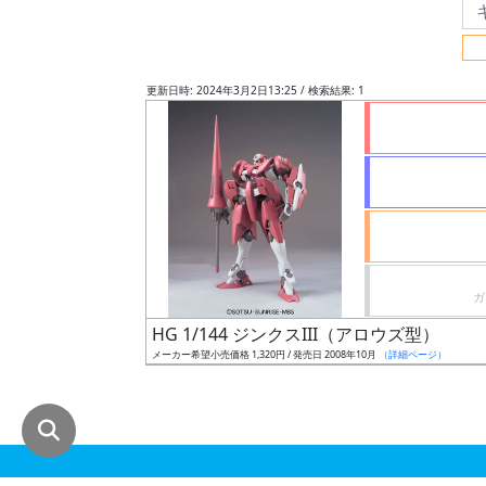
グ
レ
ー
更新日時: 2024年3月2日13:25 / 検索結果: 1
ド
ス
ケ
ー
ル
HG 1/144 ジンクスIII（アロウズ型）
メーカー希望小売価格 1,320円 / 発売日 2008年10月
（詳細ページ）
成
形
色