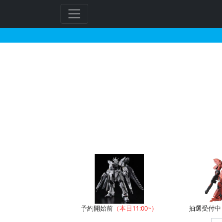
HG 1/144 ジンクス
フ
リ
ー
ワ
ー
ド
検
索
予約開始前
（本日11:00~）
抽選受付中（~