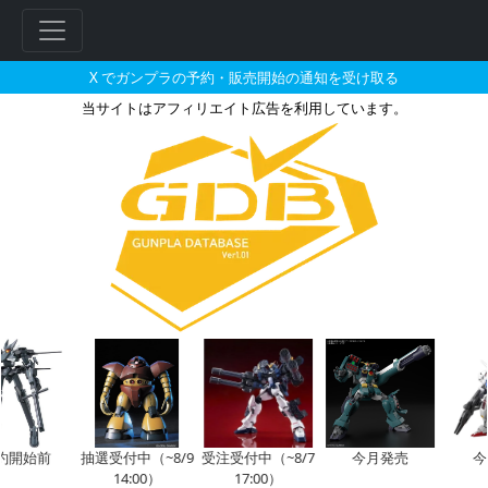
X でガンプラの予約・販売開始の通知を受け取る
当サイトはアフィリエイト広告を利用しています。
HG 1/144 ジンクスIII（連邦
フ
リ
ー
ワ
ー
ド
検
索
約開始前
抽選受付中（~8/9
受注受付中（~8/7
今月発売
今
14:00）
17:00）