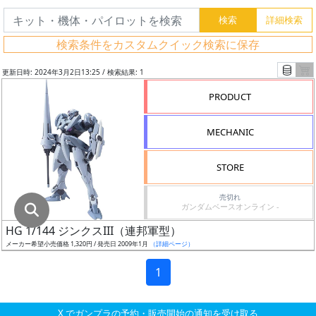
グ
レ
検索条件をカスタムクイック検索に保存
ー
ド
更新日時: 2024年3月2日13:25 / 検索結果: 1
PRODUCT
ス
MECHANIC
ケ
ー
STORE
ル
売切れ
ガンダムベースオンライン -
HG 1/144 ジンクスIII（連邦軍型）
成
メーカー希望小売価格 1,320円 / 発売日 2009年1月
（詳細ページ）
形
色
1
X でガンプラの予約・販売開始の通知を受け取る