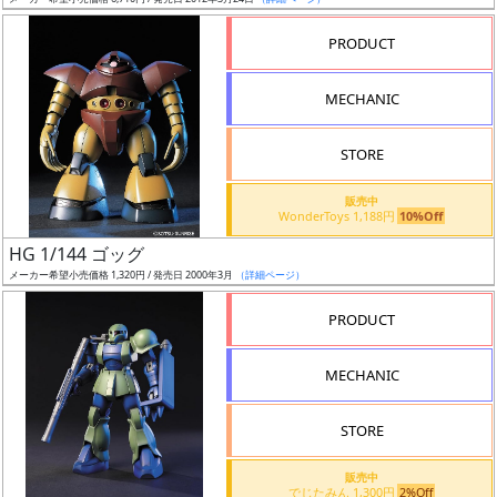
ア
PRODUCT
ー
ト
MECHANIC
イ
ラ
ス
STORE
ト
販売中
レ
WonderToys 1,188円
10%Off
ー
HG 1/144 ゴッグ
タ
メーカー希望小売価格 1,320円 / 発売日 2000年3月
（詳細ページ）
ー
PRODUCT
MECHANIC
付
属
STORE
品
（β）
販売中
でじたみん 1,300円
2%Off