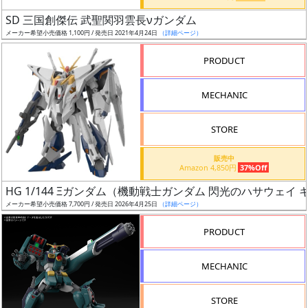
日
SD 三国創傑伝 武聖関羽雲長νガンダム
発
メーカー希望小売価格 1,100円 / 発売日 2021年4月24日
（詳細ページ）
売
PRODUCT
Web
MECHANIC
プッ
シュ
通知
STORE
対象
販売中
Amazon 4,850円
37%Off
ギ
HG 1/144 Ξガンダム（機動戦士ガンダム 閃光のハサウェイ
ャ
メーカー希望小売価格 7,700円 / 発売日 2026年4月25日
（詳細ページ）
ラ
リ
PRODUCT
ー
あ
MECHANIC
り
STORE