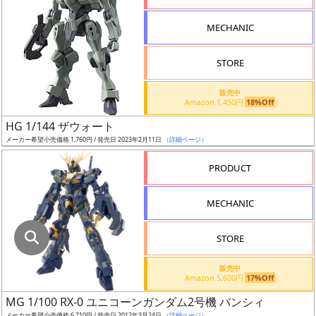
指
定
MECHANIC
し
た
STORE
店
舗
販売中
Amazon 1,450円
18%Off
が
最
HG 1/144 ザウォート
安
メーカー希望小売価格 1,760円 / 発売日 2023年2月11日
（詳細ページ）
値
PRODUCT
の
み
MECHANIC
表
示
STORE
ボ
販売中
ッ
Amazon 5,600円
17%Off
ク
MG 1/100 RX-0 ユニコーンガンダム2号機 バンシィ
ス
メーカー希望小売価格 6,710円 / 発売日 2012年3月24日
（詳細ページ）