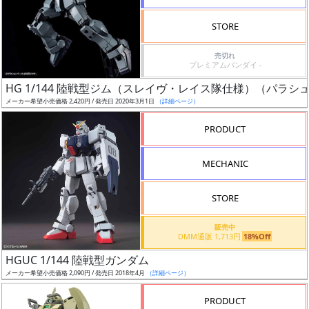
検
STORE
索
売切れ
プレミアムバンダイ -
HG 1/144 陸戦型ジム（スレイヴ・レイス隊仕様）（パラ
グ
メーカー希望小売価格 2,420円 / 発売日 2020年3月1日
（詳細ページ）
レ
ー
PRODUCT
ド
MECHANIC
ス
STORE
ケ
販売中
ー
DMM通販 1,713円
18%Off
ル
HGUC 1/144 陸戦型ガンダム
メーカー希望小売価格 2,090円 / 発売日 2018年4月
（詳細ページ）
PRODUCT
成