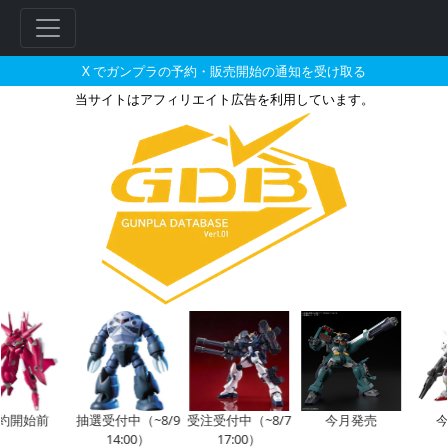
X でガンプラの予約・販売開始の通知を受け取る
当サイトはアフィリエイト広告を利用しています。
HG 1/144 スレイヴ・レイ
始前
抽選受付中（~8/9
受注受付中（~8/7
今月発売
今月
14:00）
17:00）