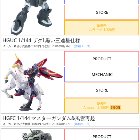
STORE
販売中
ムラウチ 1,320円
割
HGUC 1/144 ザクI 黒い三連星仕様
引
メーカー希望小売価格 1,320円 / 発売日 2006年8月26日
（詳細ページ）
PRODUCT
販
MECHANIC
路
STORE
店
販売中
Amazon 2,980円
3%Off
舗
HGFC 1/144 マスターガンダム&風雲再起
メーカー希望小売価格 3,080円 / 発売日 2011年8月27日
（詳細ページ）
PRODUCT