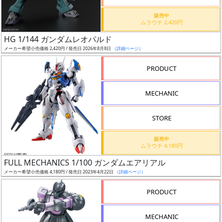
価
格
販売中
ムラウチ 2,420円
改
定
HG 1/144 ガンダムレオパルド
メーカー希望小売価格 2,420円 / 発売日 2026年8月8日
（詳細ページ）
予
定
PRODUCT
発
MECHANIC
売
時
STORE
期
販売中
ムラウチ 4,180円
FULL MECHANICS 1/100 ガンダムエアリアル
メーカー希望小売価格 4,180円 / 発売日 2023年4月22日
（詳細ページ）
再
PRODUCT
販
月
MECHANIC