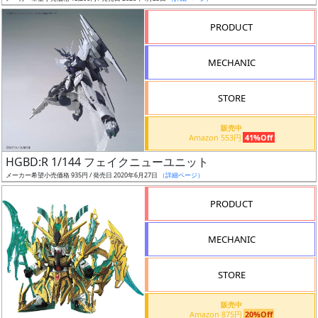
売
切
PRODUCT
含
む
MECHANIC
開
STORE
始
前
販売中
Amazon 553円
41%Off
抽
HGBD:R 1/144 フェイクニューユニット
選
メーカー希望小売価格 935円 / 発売日 2020年6月27日
（詳細ページ）
中
PRODUCT
在
MECHANIC
庫
復
STORE
活
販売中
近
Amazon 875円
20%Off