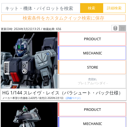
検索条件をカスタムクイック検索に保存
更新日時: 2024年3月2日13:25 / 検索結果: 656
PRODUCT
MECHANIC
STORE
売切れ
プレミアムバンダイ -
フ
HG 1/144 スレイヴ・レイス（パラシュート・パック仕様）
リ
メーカー希望小売価格 2,420円 / 発売日 2020年2月1日
（詳細ページ）
ー
PRODUCT
ワ
ー
MECHANIC
ド