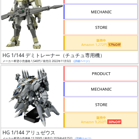
形
MECHANIC
色
STORE
シ
販売中
Amazon 1,272円
17%Off
リ
HG 1/144 デミトレーナー（チュチュ専用機）
ー
メーカー希望小売価格 1,540円 / 発売日 2022年11月5日
（詳細ページ）
ズ・
タ
PRODUCT
イ
ト
MECHANIC
ル
STORE
販売中
状
Amazon 9,202円
30%Off
況
HG 1/144 アリュゼウス
メーカー希望小売価格 13,200円 / 発売日 2026年4月25日
（詳細ページ）