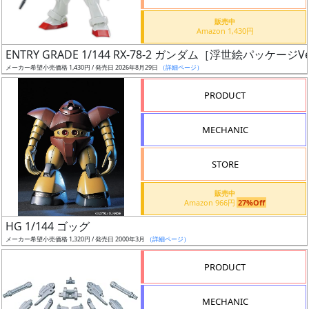
価
格
販売中
Amazon 1,430円
改
定
ENTRY GRADE 1/144 RX-78-2 ガンダム［浮世絵パッケージVe
メーカー希望小売価格 1,430円 / 発売日 2026年8月29日
（詳細ページ）
予
定
PRODUCT
発
MECHANIC
売
時
STORE
期
販売中
Amazon 966円
27%Off
HG 1/144 ゴッグ
メーカー希望小売価格 1,320円 / 発売日 2000年3月
（詳細ページ）
再
PRODUCT
販
月
MECHANIC