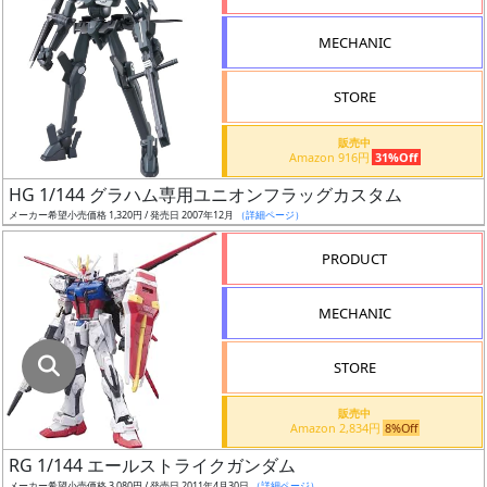
指
定
MECHANIC
し
た
STORE
店
舗
販売中
Amazon 916円
31%Off
が
最
HG 1/144 グラハム専用ユニオンフラッグカスタム
安
メーカー希望小売価格 1,320円 / 発売日 2007年12月
（詳細ページ）
値
PRODUCT
の
み
MECHANIC
表
示
STORE
ボ
販売中
ッ
Amazon 2,834円
8%Off
ク
RG 1/144 エールストライクガンダム
ス
メーカー希望小売価格 3,080円 / 発売日 2011年4月30日
（詳細ページ）