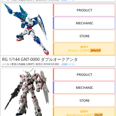
ア
PRODUCT
ー
ト
MECHANIC
イ
ラ
ス
STORE
ト
販売中
レ
Amazon 2,449円
20%Off
ー
RG 1/144 GNT-0000 ダブルオークアンタ
タ
メーカー希望小売価格 3,080円 / 発売日 2016年5月28日
（詳細ページ）
ー
PRODUCT
MECHANIC
付
属
STORE
品
（β）
販売中
WonderToys 4,285円
5%Off