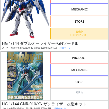
形
MECHANIC
色
STORE
シ
販売中
EDION 2,530円
リ
HG 1/144 ダブルオーライザー+GNソードIII
ー
メーカー希望小売価格 2,530円 / 発売日 2009年10月15日
（詳細ページ）
ズ・
タ
PRODUCT
イ
ト
MECHANIC
ル
STORE
売切れ
状
-
況
HG 1/144 GNR-010/XN ザンライザー改造キット
メーカー希望小売価格 1,351円 / 発売日 2009年8月
（詳細ページ）