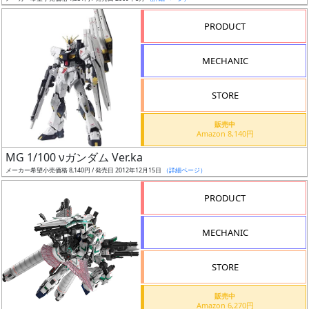
売
切
PRODUCT
含
む
MECHANIC
開
STORE
始
前
販売中
Amazon 8,140円
抽
MG 1/100 νガンダム Ver.ka
選
メーカー希望小売価格 8,140円 / 発売日 2012年12月15日
（詳細ページ）
中
PRODUCT
在
MECHANIC
庫
復
STORE
活
販売中
近
Amazon 6,270円