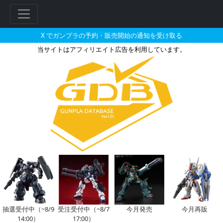
X でガンプラの予約・販売開始の通知を受け取る
当サイトはアフィリエイト広告を利用しています。
HG 1/144 ダブルオーガンダ
抽選受付中（~8/9
受注受付中（~8/7
今月発売
今月再販
14:00）
17:00）