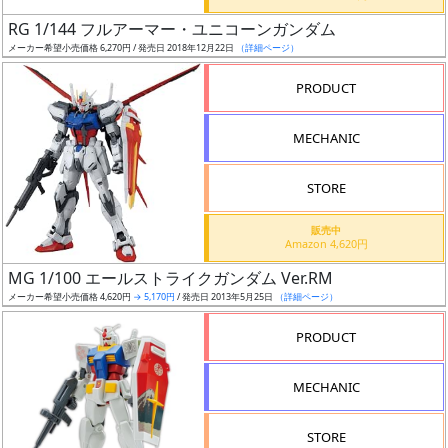
日
RG 1/144 フルアーマー・ユニコーンガンダム
発
メーカー希望小売価格 6,270円 / 発売日 2018年12月22日
（詳細ページ）
売
PRODUCT
Web
MECHANIC
プッ
シュ
通知
STORE
対象
販売中
Amazon 4,620円
ギ
MG 1/100 エールストライクガンダム Ver.RM
ャ
メーカー希望小売価格 4,620円
→ 5,170円
/ 発売日 2013年5月25日
（詳細ページ）
ラ
リ
PRODUCT
ー
あ
MECHANIC
り
STORE