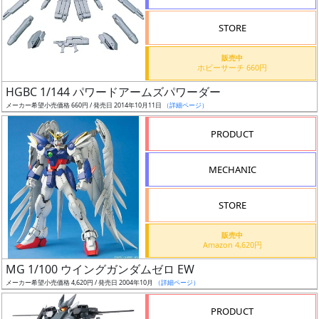
STORE
販売中
ホビーサーチ 660円
割
HGBC 1/144 パワードアームズパワーダー
引
メーカー希望小売価格 660円 / 発売日 2014年10月11日
（詳細ページ）
PRODUCT
販
MECHANIC
路
STORE
店
販売中
Amazon 4,620円
舗
MG 1/100 ウイングガンダムゼロ EW
メーカー希望小売価格 4,620円 / 発売日 2004年10月
（詳細ページ）
PRODUCT