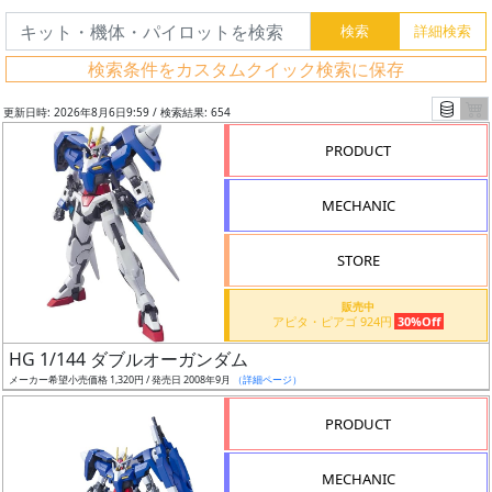
検索条件をカスタムクイック検索に保存
更新日時: 2026年8月6日9:59 / 検索結果: 654
PRODUCT
MECHANIC
STORE
販売中
アピタ・ピアゴ 924円
30%Off
フ
HG 1/144 ダブルオーガンダム
リ
メーカー希望小売価格 1,320円 / 発売日 2008年9月
（詳細ページ）
ー
PRODUCT
ワ
ー
MECHANIC
ド