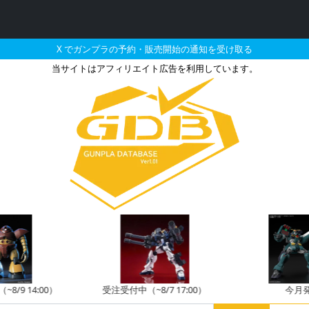
X でガンプラの予約・販売開始の通知を受け取る
当サイトはアフィリエイト広告を利用しています。
ーライザー+GNソードIII
8/9 14:00）
受注受付中（~8/7 17:00）
今月