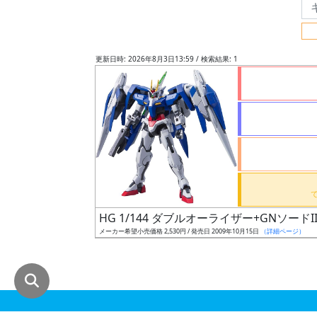
グ
レ
ー
更新日時: 2026年8月3日13:59 / 検索結果: 1
ド
ス
ケ
ー
ル
HG 1/144 ダブルオーライザー+GNソードII
メーカー希望小売価格 2,530円 / 発売日 2009年10月15日
（詳細ページ）
成
形
色