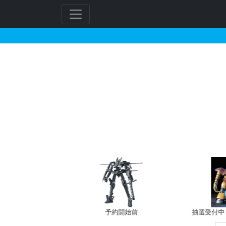
HG 1/144 ダブルオ
フ
リ
ー
ワ
ー
ド
検
索
バン新規予約
予約開始前
抽選受付中（~