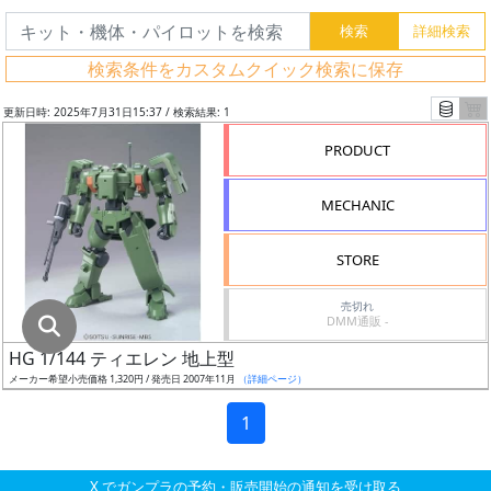
グ
レ
検索条件をカスタムクイック検索に保存
ー
ド
更新日時: 2025年7月31日15:37 / 検索結果: 1
PRODUCT
ス
MECHANIC
ケ
ー
STORE
ル
売切れ
DMM通販 -
HG 1/144 ティエレン 地上型
成
メーカー希望小売価格 1,320円 / 発売日 2007年11月
（詳細ページ）
形
色
1
X でガンプラの予約・販売開始の通知を受け取る