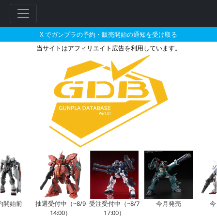
X でガンプラの予約・販売開始の通知を受け取る
当サイトはアフィリエイト広告を利用しています。
HG 1/144 ティエレン 地上型
フ
リ
ー
ワ
ー
ド
検
索
約開始前
抽選受付中（~8/9
受注受付中（~8/7
今月発売
今
14:00）
17:00）