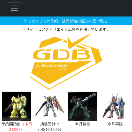
X でガンプラの予約・販売開始の通知を受け取る
当サイトはアフィリエイト広告を利用しています。
1/12 R2-D2（ホログラムVer
フ
リ
ー
ワ
ー
ド
検
索
予約開始前
（本日
抽選受付中
今月発売
今月再販
21:00~）
（~8/10 15:00）