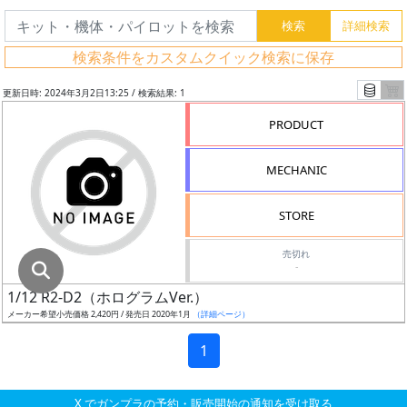
グ
レ
検索条件をカスタムクイック検索に保存
ー
ド
更新日時: 2024年3月2日13:25 / 検索結果: 1
PRODUCT
ス
MECHANIC
ケ
ー
STORE
ル
売切れ
-
1/12 R2-D2（ホログラムVer.）
成
メーカー希望小売価格 2,420円 / 発売日 2020年1月
（詳細ページ）
形
色
1
X でガンプラの予約・販売開始の通知を受け取る