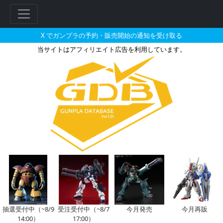
X でガンプラの予約・販売開始の通知を受け取る
当サイトはアフィリエイト広告を利用しています。
HG 1/144 デミトレーナー（
フ
リ
ー
ワ
ー
ド
検
索
抽選受付中（~8/9
受注受付中（~8/7
今月発売
今月再販
14:00）
17:00）