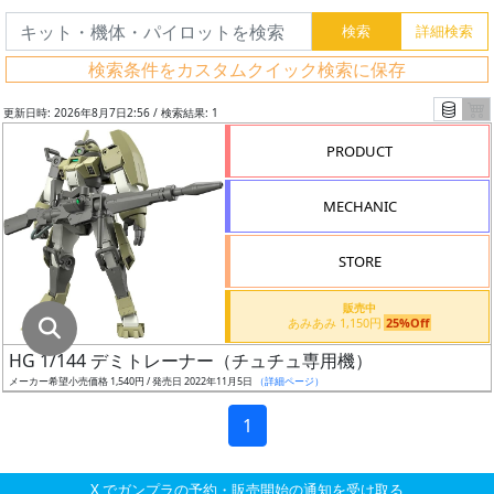
グ
レ
検索条件をカスタムクイック検索に保存
ー
ド
更新日時: 2026年8月7日2:56 / 検索結果: 1
PRODUCT
ス
MECHANIC
ケ
ー
STORE
ル
販売中
あみあみ 1,150円
25%Off
HG 1/144 デミトレーナー（チュチュ専用機）
成
メーカー希望小売価格 1,540円 / 発売日 2022年11月5日
（詳細ページ）
形
色
1
X でガンプラの予約・販売開始の通知を受け取る