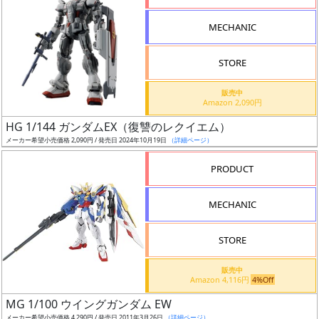
形
MECHANIC
色
STORE
シ
販売中
Amazon 2,090円
リ
HG 1/144 ガンダムEX（復讐のレクイエム）
ー
メーカー希望小売価格 2,090円 / 発売日 2024年10月19日
（詳細ページ）
ズ・
タ
PRODUCT
イ
ト
MECHANIC
ル
STORE
販売中
状
Amazon 4,116円
4%Off
況
MG 1/100 ウイングガンダム EW
メーカー希望小売価格 4,290円 / 発売日 2011年3月26日
（詳細ページ）