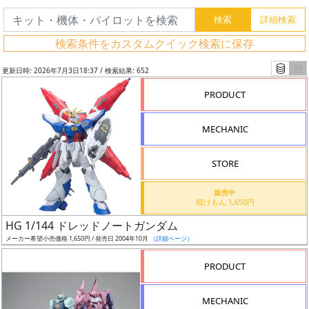
検索条件をカスタムクイック検索に保存
更新日時: 2026年7月3日18:37 / 検索結果: 652
PRODUCT
MECHANIC
STORE
販売中
模けもん 1,650円
フ
HG 1/144 ドレッドノートガンダム
リ
メーカー希望小売価格 1,650円 / 発売日 2004年10月
（詳細ページ）
ー
PRODUCT
ワ
ー
MECHANIC
ド