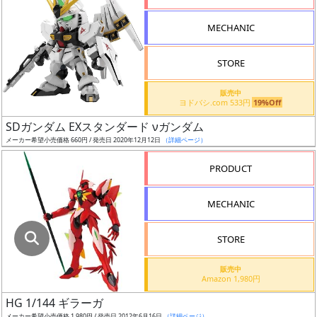
指
定
MECHANIC
し
た
STORE
店
舗
販売中
ヨドバシ.com 533円
19%Off
が
最
SDガンダム EXスタンダード νガンダム
安
メーカー希望小売価格 660円 / 発売日 2020年12月12日
（詳細ページ）
値
PRODUCT
の
み
MECHANIC
表
示
STORE
ボ
販売中
ッ
Amazon 1,980円
ク
HG 1/144 ギラーガ
ス
メーカー希望小売価格 1,980円 / 発売日 2012年6月16日
（詳細ページ）