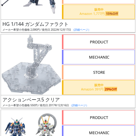
価
格
販売中
Amazon 1,777円
15%Off
改
定
HG 1/144 ガンダムファラクト
メーカー希望小売価格 2,090円 / 発売日 2022年12月17日
（詳細ページ）
予
定
PRODUCT
発
MECHANIC
売
時
STORE
期
販売中
Amazon 391円
29%Off
アクションベース5 クリア
メーカー希望小売価格 550円 / 発売日 2017年12月16日
（詳細ページ）
再
PRODUCT
販
月
MECHANIC