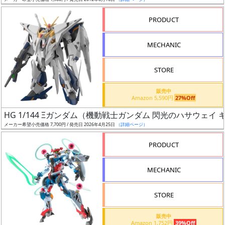
ア
PRODUCT
ー
ト
MECHANIC
イ
ラ
ス
STORE
ト
販売中
レ
Amazon 5,590円
27%Off
ー
HG 1/144 Ξガンダム（機動戦士ガンダム 閃光のハサウェイ
タ
メーカー希望小売価格 7,700円 / 発売日 2026年4月25日
（詳細ページ）
ー
PRODUCT
MECHANIC
付
属
STORE
品
（β）
販売中
Amazon 1,752円
39%Off