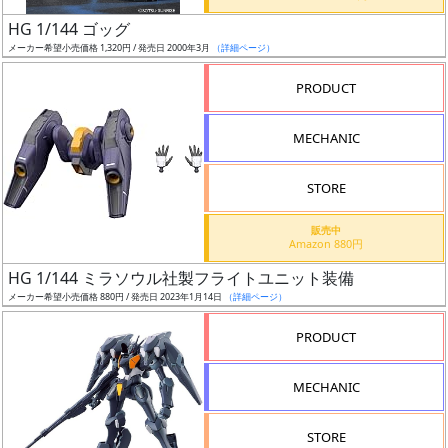
日
HG 1/144 ゴッグ
発
メーカー希望小売価格 1,320円 / 発売日 2000年3月
（詳細ページ）
売
PRODUCT
Web
MECHANIC
プッ
シュ
通知
STORE
対象
販売中
Amazon 880円
ギ
HG 1/144 ミラソウル社製フライトユニット装備
ャ
メーカー希望小売価格 880円 / 発売日 2023年1月14日
（詳細ページ）
ラ
リ
PRODUCT
ー
あ
MECHANIC
り
STORE