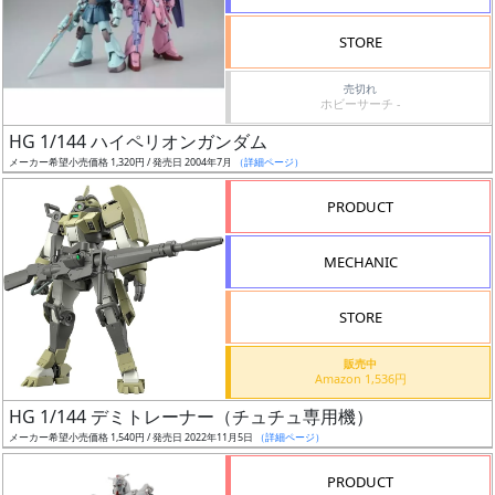
検
STORE
索
売切れ
ホビーサーチ -
HG 1/144 ハイペリオンガンダム
グ
メーカー希望小売価格 1,320円 / 発売日 2004年7月
（詳細ページ）
レ
ー
PRODUCT
ド
MECHANIC
ス
STORE
ケ
販売中
ー
Amazon 1,536円
ル
HG 1/144 デミトレーナー（チュチュ専用機）
メーカー希望小売価格 1,540円 / 発売日 2022年11月5日
（詳細ページ）
PRODUCT
成