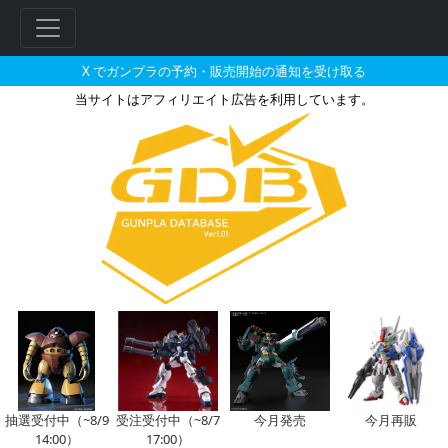
X でガンプラの予約・販売開始の通知を受け取る
当サイトはアフィリエイト広告を利用しています。
HG 1/144 ドレッドノート
抽選受付中（~8/9
受注受付中（~8/7
今月発売
今月再販
14:00）
17:00）