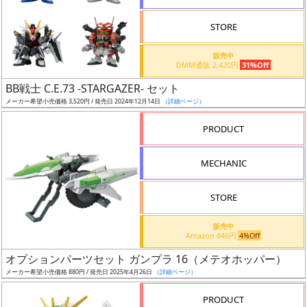
STORE
販売中
DMM通販 2,420円
31%Off
割
BB戦士 C.E.73 -STARGAZER- セット
引
メーカー希望小売価格 3,520円 / 発売日 2024年12月14日
（詳細ページ）
PRODUCT
販
MECHANIC
路
STORE
店
販売中
Amazon 846円
4%Off
舗
オプションパーツセット ガンプラ 16（メテオホッパー）
メーカー希望小売価格 880円 / 発売日 2025年4月26日
（詳細ページ）
PRODUCT