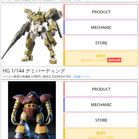
売
切
PRODUCT
含
む
MECHANIC
開
STORE
始
前
販売中
Amazon 1,131円
46%Off
抽
HG 1/144 デミバーディング
選
メーカー希望小売価格 2,090円 / 発売日 2023年6月10日
（詳細ページ）
中
PRODUCT
在
MECHANIC
庫
復
STORE
活
販売中
近
Amazon 1,320円