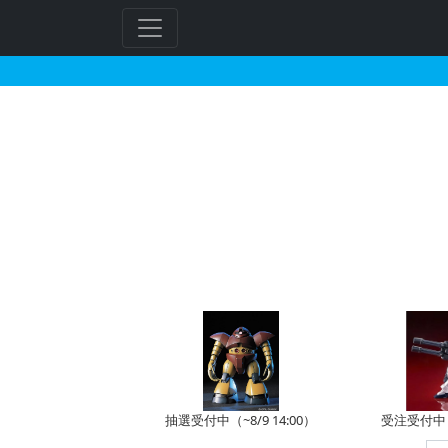
HG 1/144 バウン
フ
リ
ー
ワ
ー
ド
検
索
抽選受付中（~8/9 14:00）
受注受付中（~