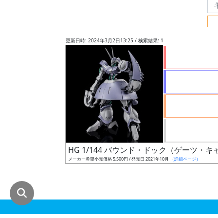
グ
レ
ー
更新日時: 2024年3月2日13:25 / 検索結果: 1
ド
ス
ケ
ー
ル
HG 1/144 バウンド・ドック（ゲーツ・
メーカー希望小売価格 5,500円 / 発売日 2021年10月
（詳細ページ）
成
形
色