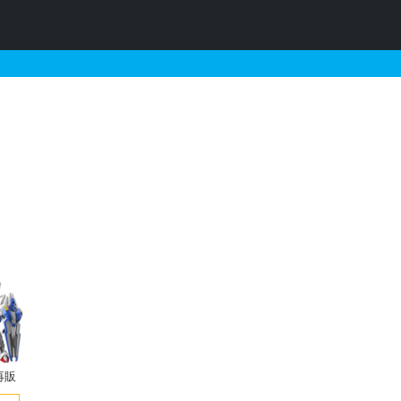
パ専用機）の販売・再販・予
再販