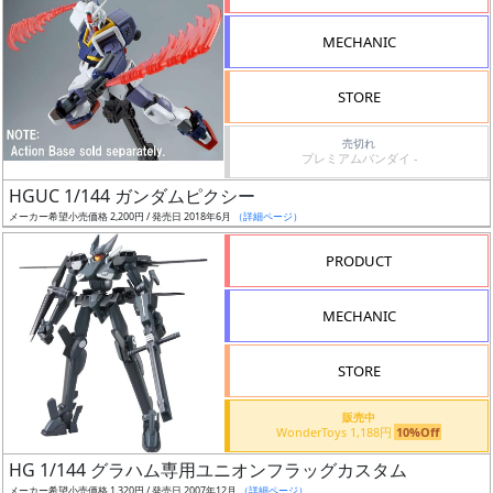
形
MECHANIC
色
STORE
シ
売切れ
プレミアムバンダイ -
リ
HGUC 1/144 ガンダムピクシー
ー
メーカー希望小売価格 2,200円 / 発売日 2018年6月
（詳細ページ）
ズ・
タ
PRODUCT
イ
ト
MECHANIC
ル
STORE
販売中
状
WonderToys 1,188円
10%Off
況
HG 1/144 グラハム専用ユニオンフラッグカスタム
メーカー希望小売価格 1,320円 / 発売日 2007年12月
（詳細ページ）