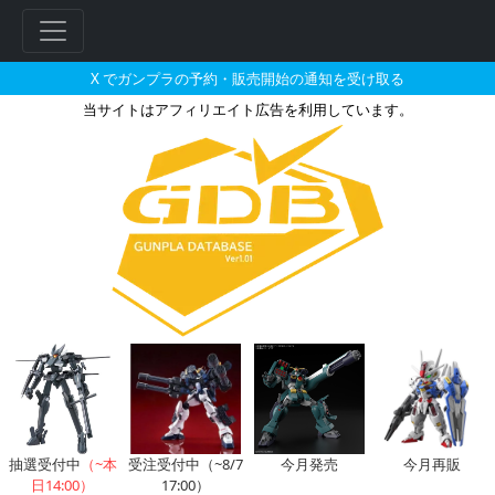
X でガンプラの予約・販売開始の通知を受け取る
当サイトはアフィリエイト広告を利用しています。
HG 1/144 スレイヴ・レイ
抽選受付中
（~本
受注受付中（~8/7
今月発売
今月再販
日14:00）
17:00）