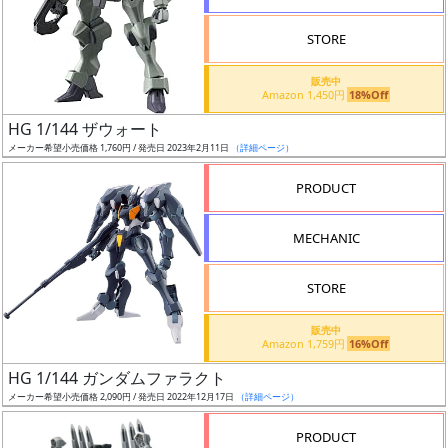
STORE
販売中
Amazon 1,450円
18%Off
割
HG 1/144 ザウォート
引
メーカー希望小売価格 1,760円 / 発売日 2023年2月11日
（詳細ページ）
PRODUCT
販
MECHANIC
路
STORE
店
販売中
Amazon 1,759円
16%Off
舗
HG 1/144 ガンダムファラクト
メーカー希望小売価格 2,090円 / 発売日 2022年12月17日
（詳細ページ）
PRODUCT