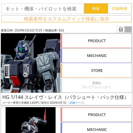
検索条件をカスタムクイック検索に保存
更新日時: 2024年3月2日13:25 / 検索結果: 652
PRODUCT
MECHANIC
STORE
売切れ
プレミアムバンダイ -
フ
HG 1/144 スレイヴ・レイス（パラシュート・パック仕様）
リ
メーカー希望小売価格 2,420円 / 発売日 2020年2月1日
（詳細ページ）
ー
PRODUCT
ワ
ー
MECHANIC
ド