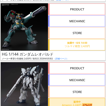
ア
PRODUCT
ー
ト
MECHANIC
イ
ラ
ス
STORE
ト
抽選中 ~8/6 14:00
レ
ツルマイ模型 2,420円
ー
HG 1/144 ガンダムレオパルド
タ
メーカー希望小売価格 2,420円 / 発売日 2026年8月8日
（詳細ページ）
ー
PRODUCT
MECHANIC
付
属
STORE
品
（β）
販売中
Amazon 2,240円
27%Off