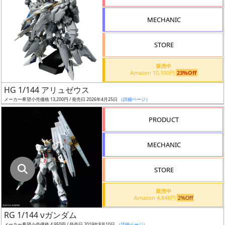
指
定
MECHANIC
し
た
STORE
店
舗
販売中
Amazon 10,100円
23%Off
が
最
HG 1/144 アリュゼウス
安
メーカー希望小売価格 13,200円 / 発売日 2026年4月25日
（詳細ページ）
値
PRODUCT
の
み
MECHANIC
表
示
STORE
ボ
販売中
ッ
Amazon 4,848円
2%Off
ク
RG 1/144 νガンダム
ス
メーカー希望小売価格 4,950円 / 発売日 2019年8月10日
（詳細ページ）