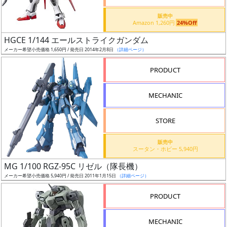
価
格
販売中
Amazon 1,260円
24%Off
改
定
HGCE 1/144 エールストライクガンダム
メーカー希望小売価格 1,650円 / 発売日 2014年2月8日
（詳細ページ）
予
定
PRODUCT
発
MECHANIC
売
時
STORE
期
販売中
スータン・ホビー 5,940円
MG 1/100 RGZ-95C リゼル（隊長機）
メーカー希望小売価格 5,940円 / 発売日 2011年1月15日
（詳細ページ）
再
PRODUCT
販
月
MECHANIC