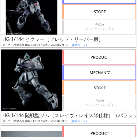
検
STORE
索
売切れ
プレミアムバンダイ -
HG 1/144 ピクシー（フレッド・リーバー機）
グ
メーカー希望小売価格 2,200円 / 発売日 2020年2月1日
（詳細ページ）
レ
ー
PRODUCT
ド
MECHANIC
ス
STORE
ケ
売切れ
ー
プレミアムバンダイ -
ル
HG 1/144 陸戦型ジム（スレイヴ・レイス隊仕様）（パラ
メーカー希望小売価格 2,420円 / 発売日 2020年3月1日
（詳細ページ）
PRODUCT
成