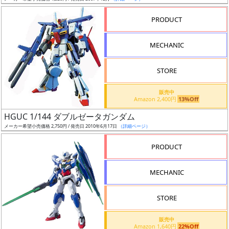
売
切
PRODUCT
含
む
MECHANIC
開
STORE
始
前
販売中
Amazon 2,400円
13%Off
抽
HGUC 1/144 ダブルゼータガンダム
選
メーカー希望小売価格 2,750円 / 発売日 2010年6月17日
（詳細ページ）
中
PRODUCT
在
MECHANIC
庫
復
STORE
活
販売中
近
Amazon 1,640円
22%Off