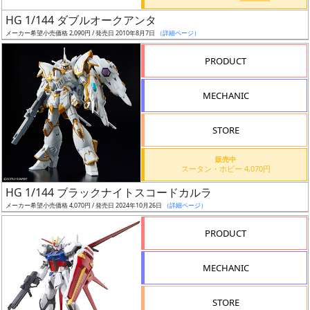
日
HG 1/144 ダブルオークアンタ
発
メーカー希望小売価格 2,090円 / 発売日 2010年8月7日
（詳細ページ）
売
PRODUCT
Web
MECHANIC
プッ
シュ
通知
STORE
対象
販売中
スータン・ホビー 4,070円
ギ
HG 1/144 ブラックナイトスコードカルラ
ャ
メーカー希望小売価格 4,070円 / 発売日 2024年10月26日
（詳細ページ）
ラ
リ
PRODUCT
ー
あ
MECHANIC
り
STORE