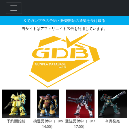
X でガンプラの予約・販売開始の通知を受け取る
当サイトはアフィリエイト広告を利用しています。
HG 1/144 フォースインパル
フ
リ
ー
ワ
ー
ド
検
索
予約開始前
抽選受付中（~8/9
受注受付中（~8/7
今月発売
14:00）
17:00）