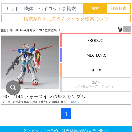
グ
レ
検索条件をカスタムクイック検索に保存
ー
ド
更新日時: 2024年4月3日20:28 / 検索結果: 1
PRODUCT
ス
MECHANIC
ケ
ー
STORE
ル
売切れ
ガンダムベースオンライン -
HG 1/144 フォースインパルスガンダム
成
メーカー希望小売価格 1,650円 / 発売日 2004年11月1日
（詳細ページ）
形
色
1
X でガンプラの予約・販売開始の通知を受け取る