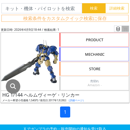
グ
レ
検索条件をカスタムクイック検索に保存
ー
ド
更新日時: 2026年4月9日18:44 / 検索結果: 1
PRODUCT
ス
MECHANIC
ケ
ー
STORE
ル
売切れ
Amazon -
HG 1/144 ヘルムヴィーゲ・リンカー
成
メーカー希望小売価格 1,540円 / 発売日 2017年1月28日
（詳細ページ）
形
色
1
X でガンプラの予約・販売開始の通知を受け取る