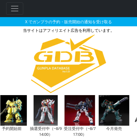
X でガンプラの予約・販売開始の通知を受け取る
当サイトはアフィリエイト広告を利用しています。
HG 1/144 ヘルムヴィーゲ・
フ
リ
ー
ワ
ー
ド
検
索
予約開始前
抽選受付中（~8/9
受注受付中（~8/7
今月発売
14:00）
17:00）