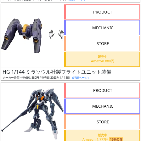
売
切
PRODUCT
含
む
MECHANIC
開
STORE
始
前
販売中
Amazon 880円
抽
HG 1/144 ミラソウル社製フライトユニット装備
選
メーカー希望小売価格 880円 / 発売日 2023年1月14日
（詳細ページ）
中
PRODUCT
在
MECHANIC
庫
復
STORE
活
販売中
近
Amazon 1,777円
15%Off