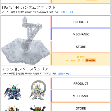
日
HG 1/144 ガンダムファラクト
発
メーカー希望小売価格 2,090円 / 発売日 2022年12月17日
（詳細ページ）
売
PRODUCT
Web
MECHANIC
プッ
シュ
通知
STORE
対象
販売中
Amazon 391円
29%Off
ギ
アクションベース5 クリア
ャ
メーカー希望小売価格 550円 / 発売日 2017年12月16日
（詳細ページ）
ラ
リ
PRODUCT
ー
あ
MECHANIC
り
STORE