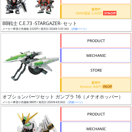
価
格
販売中
DMM通販 2,420円
31%Off
改
定
BB戦士 C.E.73 -STARGAZER- セット
メーカー希望小売価格 3,520円 / 発売日 2024年12月14日
（詳細ページ）
予
定
PRODUCT
発
MECHANIC
売
時
STORE
期
販売中
Amazon 846円
4%Off
オプションパーツセット ガンプラ 16（メテオホッパー）
メーカー希望小売価格 880円 / 発売日 2025年4月26日
（詳細ページ）
再
PRODUCT
販
月
MECHANIC