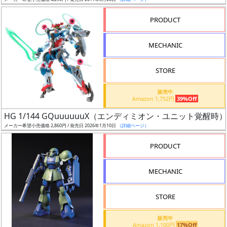
ア
PRODUCT
ー
ト
MECHANIC
イ
ラ
ス
STORE
ト
販売中
レ
Amazon 1,752円
39%Off
ー
HG 1/144 GQuuuuuuX（エンディミオン・ユニット覚醒時）
タ
メーカー希望小売価格 2,860円 / 発売日 2026年1月10日
（詳細ページ）
ー
PRODUCT
MECHANIC
付
属
STORE
品
（β）
販売中
Amazon 1,100円
17%Off