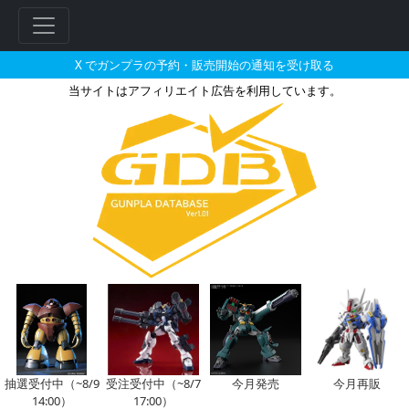
X でガンプラの予約・販売開始の通知を受け取る
当サイトはアフィリエイト広告を利用しています。
HG 1/144 ペーネロペー［
抽選受付中（~8/9
受注受付中（~8/7
今月発売
今月再販
14:00）
17:00）