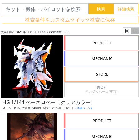
検索条件をカスタムクイック検索に保存
更新日時: 2024年11月5日11:00 / 検索結果: 652
PRODUCT
MECHANIC
STORE
売切れ
ガンダムベース(東京) -
フ
HG 1/144 ペーネロペー［クリアカラー］
リ
メーカー希望小売価格 7,480円 / 発売日 2022年10月29日
（詳細ページ）
ー
PRODUCT
ワ
ー
MECHANIC
ド