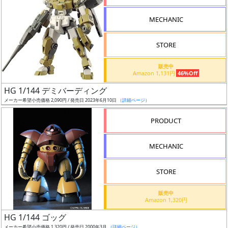
形
MECHANIC
色
STORE
シ
販売中
Amazon 1,131円
46%Off
リ
HG 1/144 デミバーディング
ー
メーカー希望小売価格 2,090円 / 発売日 2023年6月10日
（詳細ページ）
ズ・
タ
PRODUCT
イ
ト
MECHANIC
ル
STORE
販売中
状
Amazon 1,320円
況
HG 1/144 ゴッグ
メーカー希望小売価格 1,320円 / 発売日 2000年3月
（詳細ページ）