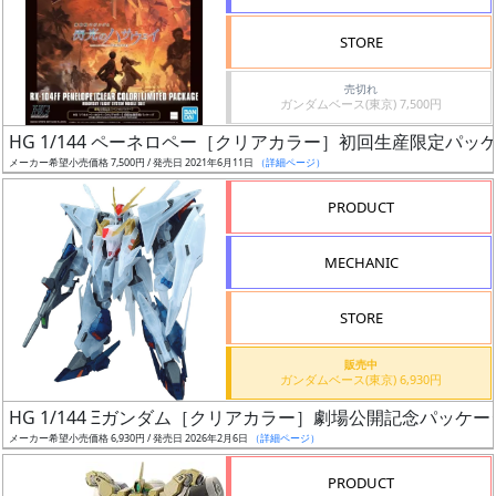
検
STORE
索
売切れ
ガンダムベース(東京) 7,500円
HG 1/144 ペーネロペー［クリアカラー］初回生産限定パッ
グ
メーカー希望小売価格 7,500円 / 発売日 2021年6月11日
（詳細ページ）
レ
ー
PRODUCT
ド
MECHANIC
ス
STORE
ケ
販売中
ー
ガンダムベース(東京) 6,930円
ル
HG 1/144 Ξガンダム［クリアカラー］劇場公開記念パッケー
メーカー希望小売価格 6,930円 / 発売日 2026年2月6日
（詳細ページ）
PRODUCT
成