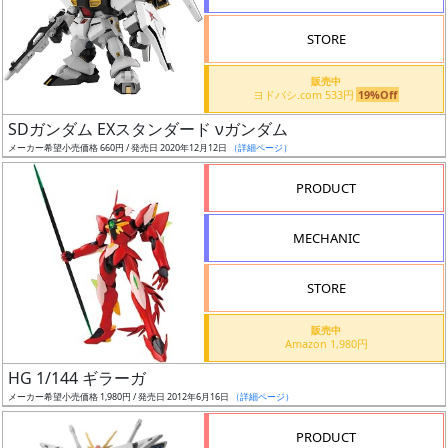
STORE
販売中
ヨドバシ.com 533円
19%Off
割
SDガンダム EXスタンダード νガンダム
引
メーカー希望小売価格 660円 / 発売日 2020年12月12日
（詳細ページ）
PRODUCT
販
MECHANIC
路
STORE
店
販売中
Amazon 1,980円
舗
HG 1/144 ギラーガ
メーカー希望小売価格 1,980円 / 発売日 2012年6月16日
（詳細ページ）
PRODUCT