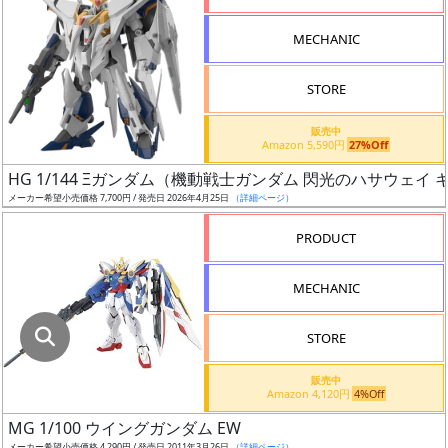
指
定
MECHANIC
し
た
STORE
店
舗
販売中
Amazon 5,590円
27%Off
が
最
HG 1/144 Ξガンダム（機動戦士ガンダム 閃光のハサウェイ
安
メーカー希望小売価格 7,700円 / 発売日 2026年4月25日
（詳細ページ）
値
PRODUCT
の
み
MECHANIC
表
示
STORE
ボ
販売中
ッ
Amazon 4,120円
4%Off
ク
MG 1/100 ウイングガンダム EW
ス
メーカー希望小売価格 4,290円 / 発売日 2011年3月26日
（詳細ページ）