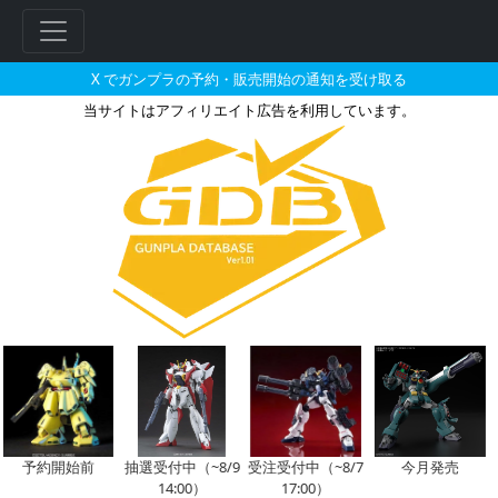
X でガンプラの予約・販売開始の通知を受け取る
当サイトはアフィリエイト広告を利用しています。
HG 1/144 ムーンガンダム［
フ
リ
ー
ワ
ー
ド
検
索
予約開始前
抽選受付中（~8/9
受注受付中（~8/7
今月発売
14:00）
17:00）