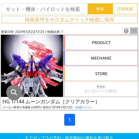
グ
レ
検索条件をカスタムクイック検索に保存
ー
ド
更新日時: 2024年3月2日13:25 / 検索結果: 1
PRODUCT
ス
MECHANIC
ケ
ー
STORE
ル
売切れ
ガンダムベース(東京) -
HG 1/144 ムーンガンダム［クリアカラー］
成
メーカー希望小売価格 3,300円 / 発売日 2019年10月12日
（詳細ページ）
形
色
1
X でガンプラの予約・販売開始の通知を受け取る