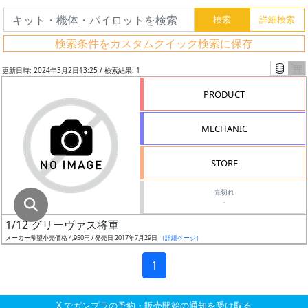
グ
レ
検索条件をカスタムクイック検索に保存
ー
ド
更新日時: 2024年3月2日13:25 / 検索結果: 1
PRODUCT
ス
MECHANIC
ケ
ー
STORE
ル
売切れ
-
1/12 グリーヴァス将軍
成
メーカー希望小売価格 4,950円 / 発売日 2017年7月29日
（詳細ページ）
形
色
1
X でガンプラの予約・販売開始の通知を受け取る