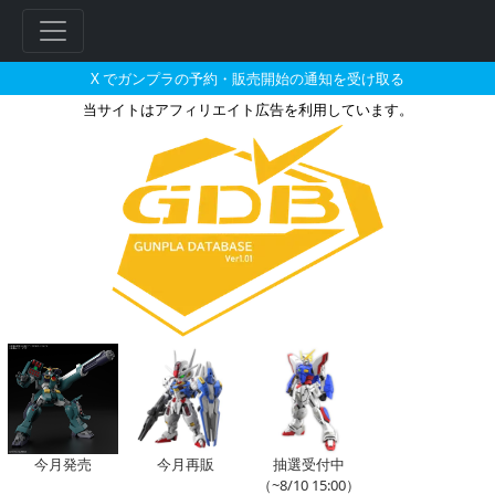
X でガンプラの予約・販売開始の通知を受け取る
当サイトはアフィリエイト広告を利用しています。
1/12 グリーヴァス将軍の販売・
フ
リ
ー
ワ
ー
ド
検
索
今月発売
今月再販
抽選受付中
（~8/10 15:00）