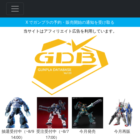
X でガンプラの予約・販売開始の通知を受け取る
当サイトはアフィリエイト広告を利用しています。
HG 1/144 メッサーF01型の販
フ
リ
ー
ワ
ー
ド
検
索
抽選受付中（~8/9
受注受付中（~8/7
今月発売
今月再販
14:00）
17:00）