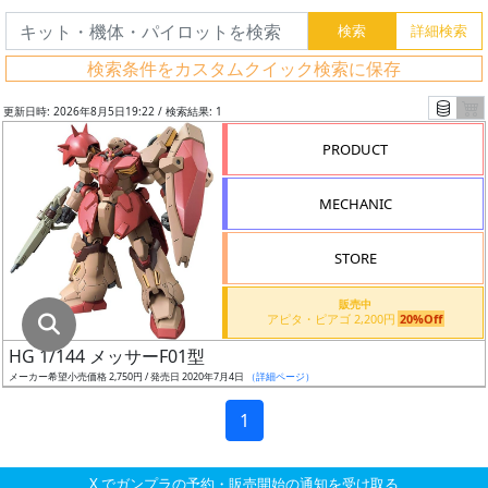
グ
レ
検索条件をカスタムクイック検索に保存
ー
ド
更新日時: 2026年8月5日19:22 / 検索結果: 1
PRODUCT
ス
MECHANIC
ケ
ー
STORE
ル
販売中
アピタ・ピアゴ 2,200円
20%Off
HG 1/144 メッサーF01型
成
メーカー希望小売価格 2,750円 / 発売日 2020年7月4日
（詳細ページ）
形
色
1
X でガンプラの予約・販売開始の通知を受け取る