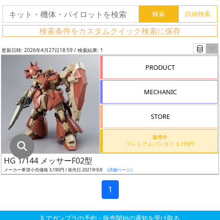
グ
レ
検索条件をカスタムクイック検索に保存
ー
ド
更新日時: 2026年4月27日18:59 / 検索結果: 1
PRODUCT
ス
MECHANIC
ケ
ー
STORE
ル
販売中
プレミアムバンダイ 3,190円
HG 1/144 メッサーF02型
成
メーカー希望小売価格 3,190円 / 発売日 2021年9月
（詳細ページ）
形
色
1
X でガンプラの予約・販売開始の通知を受け取る