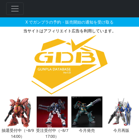
X でガンプラの予約・販売開始の通知を受け取る
当サイトはアフィリエイト広告を利用しています。
HG 1/144 メッサーF02型の販
フ
リ
ー
ワ
ー
ド
検
索
抽選受付中（~8/9
受注受付中（~8/7
今月発売
今月再販
14:00）
17:00）