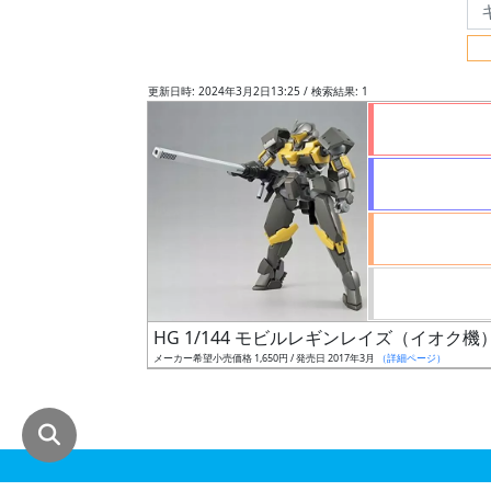
グ
レ
ー
更新日時: 2024年3月2日13:25 / 検索結果: 1
ド
ス
ケ
ー
ル
HG 1/144 モビルレギンレイズ（イオク機
メーカー希望小売価格 1,650円 / 発売日 2017年3月
（詳細ページ）
成
形
色