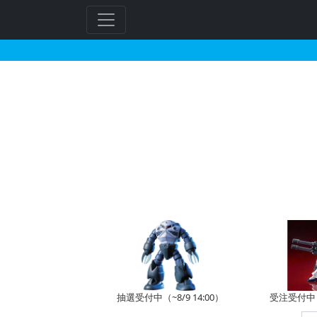
HG 1/144 モビル
フ
リ
ー
ワ
ー
ド
検
索
抽選受付中（~8/9 14:00）
受注受付中（~