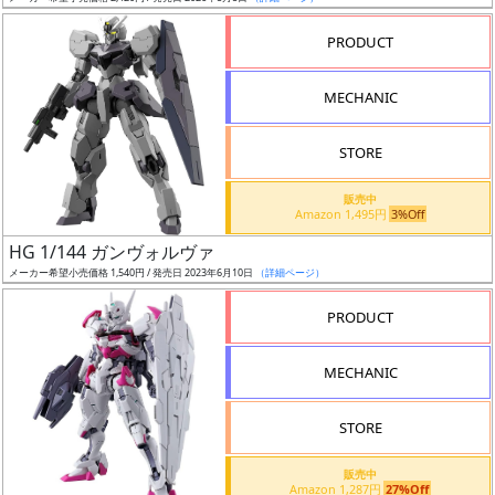
売
切
PRODUCT
含
む
MECHANIC
開
STORE
始
前
販売中
Amazon 1,495円
3%Off
抽
HG 1/144 ガンヴォルヴァ
選
メーカー希望小売価格 1,540円 / 発売日 2023年6月10日
（詳細ページ）
中
PRODUCT
在
MECHANIC
庫
復
STORE
活
販売中
近
Amazon 1,287円
27%Off