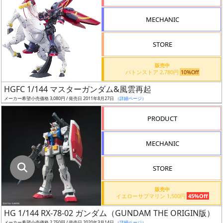
指
定
MECHANIC
し
た
STORE
店
舗
販売中
バトンストア 2,780円
10%Off
が
最
HGFC 1/144 マスターガンダム&風雲再起
安
メーカー希望小売価格 3,080円 / 発売日 2011年8月27日
（詳細ページ）
値
PRODUCT
の
み
MECHANIC
表
示
STORE
ボ
販売中
ッ
イエローサブマリン 1,500円
45%Off
ク
HG 1/144 RX-78-02 ガンダム（GUNDAM THE ORIGIN版）
ス
メーカー希望小売価格 2,750円 / 発売日 2020年3月14日
（詳細ページ）