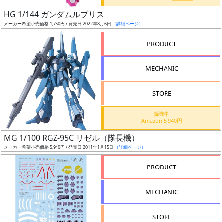
日
HG 1/144 ガンダムルブリス
発
メーカー希望小売価格 1,760円 / 発売日 2022年8月6日
（詳細ページ）
売
PRODUCT
Web
MECHANIC
プッ
シュ
通知
STORE
対象
販売中
Amazon 5,940円
ギ
MG 1/100 RGZ-95C リゼル（隊長機）
ャ
メーカー希望小売価格 5,940円 / 発売日 2011年1月15日
（詳細ページ）
ラ
リ
PRODUCT
ー
あ
MECHANIC
り
STORE