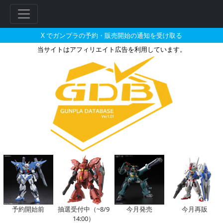
X でガンプラの予約・販売開始の通知を受け取る
当サイトはアフィリエイト広告を利用しています。
HG 1/144 リック・ディア
予約開始前
抽選受付中（~8/9
今月発売
今月再販
14:00）