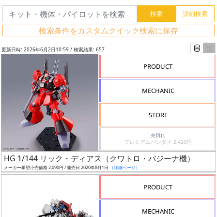
検索条件をカスタムクイック検索に保存
更新日時: 2026年6月2日10:59 / 検索結果: 657
PRODUCT
MECHANIC
STORE
売切れ
プレミアムバンダイ 2,420円
フ
HG 1/144 リック・ディアス（クワトロ・バジーナ機）
リ
メーカー希望小売価格 2,090円 / 発売日 2020年8月1日
（詳細ページ）
ー
PRODUCT
ワ
ー
MECHANIC
ド