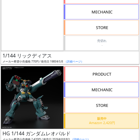
形
MECHANIC
色
STORE
シ
売切れ
-
リ
1/144 リックディアス
ー
メーカー希望小売価格 770円 / 発売日 1985年5月
（詳細ページ）
ズ・
タ
PRODUCT
イ
ト
MECHANIC
ル
STORE
販売中
状
Amazon 2,420円
況
HG 1/144 ガンダムレオパルド
メーカー希望小売価格 2,420円 / 発売日 2026年8月8日
（詳細ページ）