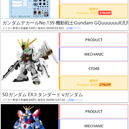
価
格
販売中
Amazon 379円
31%Off
改
定
ガンダムデカールNo.139 機動戦士Gundam GQuuuuuuX汎
メーカー希望小売価格 550円 / 発売日 2025年9月20日
（詳細ページ）
予
定
PRODUCT
発
MECHANIC
売
時
STORE
期
販売中
Amazon 484円
27%Off
SDガンダム EXスタンダード νガンダム
メーカー希望小売価格 660円 / 発売日 2020年12月12日
（詳細ページ）
再
PRODUCT
販
月
MECHANIC