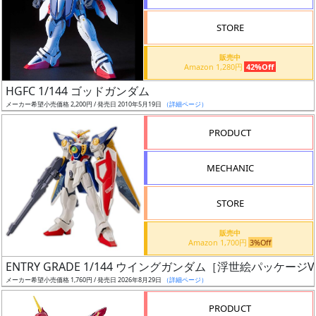
STORE
販売中
Amazon 1,280円
42%Off
割
HGFC 1/144 ゴッドガンダム
引
メーカー希望小売価格 2,200円 / 発売日 2010年5月19日
（詳細ページ）
PRODUCT
販
MECHANIC
路
STORE
店
販売中
Amazon 1,700円
3%Off
舗
ENTRY GRADE 1/144 ウイングガンダム［浮世絵パッケージVe
メーカー希望小売価格 1,760円 / 発売日 2026年8月29日
（詳細ページ）
PRODUCT