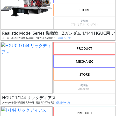
検
STORE
索
売切れ
プレミアムバンダイ -
Realistic Model Series 機動戦士Zガンダム 1/144 HG
グ
メーカー希望小売価格 14,080円 / 発売日 2020年9月
（詳細ページ）
レ
ー
PRODUCT
ド
MECHANIC
ス
STORE
ケ
売切れ
ー
Amazon -
ル
HGUC 1/144 リックディアス
メーカー希望小売価格 1,540円 / 発売日 2000年6月
（詳細ページ）
PRODUCT
成