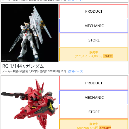
ア
PRODUCT
ー
ト
MECHANIC
イ
ラ
ス
STORE
ト
販売中
レ
アニメイト 4,800円
3%Off
ー
RG 1/144 νガンダム
タ
メーカー希望小売価格 4,950円 / 発売日 2019年8月10日
（詳細ページ）
ー
PRODUCT
MECHANIC
付
属
STORE
品
（β）
販売中
Amazon 485円
27%Off