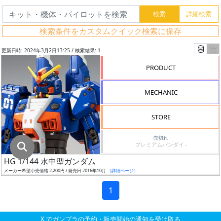
グ
レ
検索条件をカスタムクイック検索に保存
ー
ド
更新日時: 2024年3月2日13:25 / 検索結果: 1
PRODUCT
ス
MECHANIC
ケ
ー
STORE
ル
売切れ
プレミアムバンダイ -
HG 1/144 水中型ガンダム
成
メーカー希望小売価格 2,200円 / 発売日 2016年10月
（詳細ページ）
形
色
1
X でガンプラの予約・販売開始の通知を受け取る