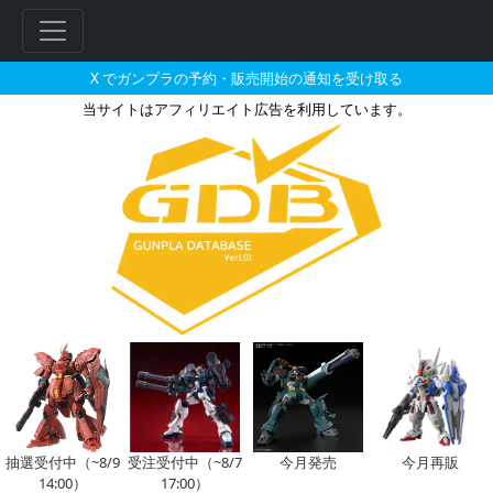
X でガンプラの予約・販売開始の通知を受け取る
当サイトはアフィリエイト広告を利用しています。
HG 1/144 水中型ガンダムの販
フ
リ
ー
ワ
ー
ド
検
索
抽選受付中（~8/9
受注受付中（~8/7
今月発売
今月再販
14:00）
17:00）