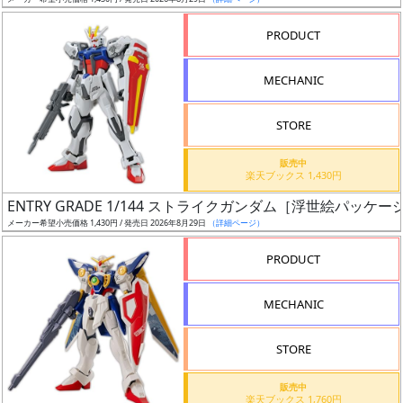
ア
PRODUCT
ー
ト
MECHANIC
イ
ラ
ス
STORE
ト
販売中
レ
楽天ブックス 1,430円
ー
ENTRY GRADE 1/144 ストライクガンダム［浮世絵パッケージV
タ
メーカー希望小売価格 1,430円 / 発売日 2026年8月29日
（詳細ページ）
ー
PRODUCT
MECHANIC
付
属
STORE
品
（β）
販売中
楽天ブックス 1,760円