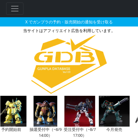
X でガンプラの予約・販売開始の通知を受け取る
当サイトはアフィリエイト広告を利用しています。
HG 1/144 高機動型ザク“サイ
約開始前
抽選受付中（~8/9
受注受付中（~8/7
今月発売
今
14:00）
17:00）