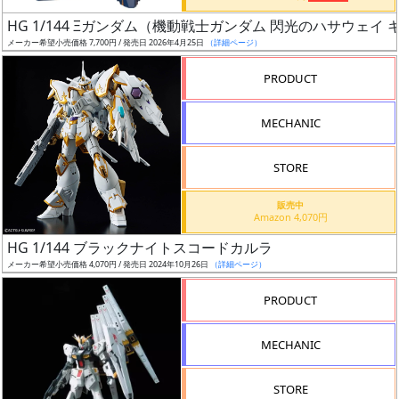
日
HG 1/144 Ξガンダム（機動戦士ガンダム 閃光のハサウェイ
発
メーカー希望小売価格 7,700円 / 発売日 2026年4月25日
（詳細ページ）
売
PRODUCT
Web
MECHANIC
プッ
シュ
通知
STORE
対象
販売中
Amazon 4,070円
ギ
HG 1/144 ブラックナイトスコードカルラ
ャ
メーカー希望小売価格 4,070円 / 発売日 2024年10月26日
（詳細ページ）
ラ
リ
PRODUCT
ー
あ
MECHANIC
り
STORE