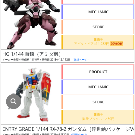
指
定
MECHANIC
し
た
STORE
店
舗
販売中
アピタ・ピアゴ 1,232円
20%Off
が
最
HG 1/144 百錬（アミダ機）
安
メーカー希望小売価格 1,540円 / 発売日 2015年12月12日
（詳細ページ）
値
PRODUCT
の
み
MECHANIC
表
示
STORE
ボ
販売中
ッ
楽天ブックス 1,430円
ク
ENTRY GRADE 1/144 RX-78-2 ガンダム［浮世絵パッケージVe
ス
メーカー希望小売価格 1,430円 / 発売日 2026年8月29日
（詳細ページ）