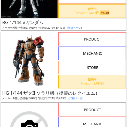
価
格
販売中
Amazon 4,848円
2%Off
改
定
RG 1/144 νガンダム
メーカー希望小売価格 4,950円 / 発売日 2019年8月10日
（詳細ページ）
予
定
PRODUCT
発
MECHANIC
売
時
STORE
期
販売中
Amazon 2,090円
HG 1/144 ザクII ソラリ機（復讐のレクイエム）
メーカー希望小売価格 2,090円 / 発売日 2024年10月19日
（詳細ページ）
再
PRODUCT
販
月
MECHANIC