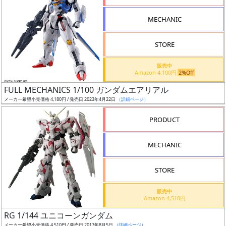
形
MECHANIC
色
STORE
シ
販売中
Amazon 4,100円
2%Off
リ
FULL MECHANICS 1/100 ガンダムエアリアル
ー
メーカー希望小売価格 4,180円 / 発売日 2023年4月22日
（詳細ページ）
ズ・
タ
PRODUCT
イ
ト
MECHANIC
ル
STORE
販売中
状
Amazon 4,510円
況
RG 1/144 ユニコーンガンダム
メーカー希望小売価格 4,510円 / 発売日 2017年8月5日
（詳細ページ）