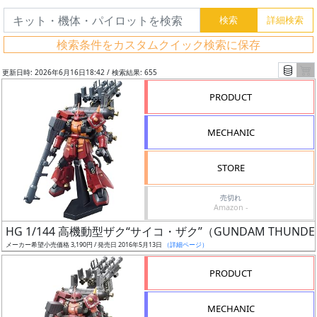
検索条件をカスタムクイック検索に保存
更新日時: 2026年6月16日18:42 / 検索結果: 655
PRODUCT
MECHANIC
STORE
売切れ
Amazon -
フ
HG 1/144 高機動型ザク“サイコ・ザク”（GUNDAM THUNDE
リ
メーカー希望小売価格 3,190円 / 発売日 2016年5月13日
（詳細ページ）
ー
PRODUCT
ワ
ー
MECHANIC
ド