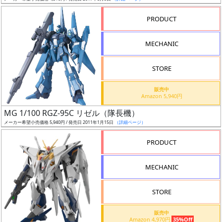
売
切
PRODUCT
含
む
MECHANIC
開
STORE
始
前
販売中
Amazon 5,940円
抽
MG 1/100 RGZ-95C リゼル（隊長機）
選
メーカー希望小売価格 5,940円 / 発売日 2011年1月15日
（詳細ページ）
中
PRODUCT
在
MECHANIC
庫
復
STORE
活
販売中
近
Amazon 4,970円
35%Off