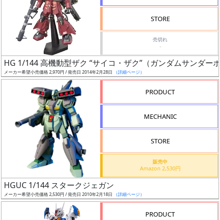
検
STORE
索
売切れ
-
HG 1/144 高機動型ザク “サイコ・ザク”（ガンダムサンダー
グ
メーカー希望小売価格 2,970円 / 発売日 2014年2月28日
（詳細ページ）
レ
ー
PRODUCT
ド
MECHANIC
ス
STORE
ケ
販売中
ー
Amazon 2,530円
ル
HGUC 1/144 スタークジェガン
メーカー希望小売価格 2,530円 / 発売日 2010年2月18日
（詳細ページ）
PRODUCT
成