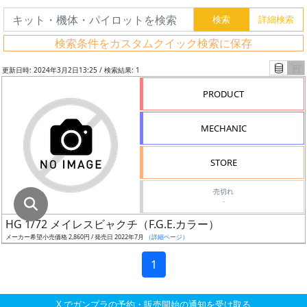
グ
レ
検索条件をカスタムクイック検索に保存
ー
ド
更新日時: 2024年3月2日13:25 / 検索結果: 1
PRODUCT
ス
MECHANIC
ケ
ー
STORE
ル
売切れ
-
HG 1/72 メイレスビャクチ（F.G.E.カラー）
成
メーカー希望小売価格 2,860円 / 発売日 2022年7月
（詳細ページ）
形
色
1
X でガンプラの予約・販売開始の通知を受け取る