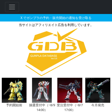
X でガンプラの予約・販売開始の通知を受け取る
当サイトはアフィリエイト広告を利用しています。
HG 1/72 メイレスビャクチ（F.
フ
リ
ー
ワ
ー
ド
検
索
予約開始前
抽選受付中（~8/9
受注受付中（~8/7
今月発売
14:00）
17:00）