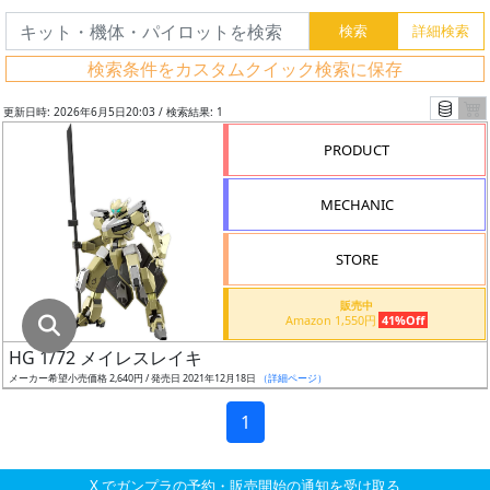
グ
レ
検索条件をカスタムクイック検索に保存
ー
ド
更新日時: 2026年6月5日20:03 / 検索結果: 1
PRODUCT
ス
MECHANIC
ケ
ー
STORE
ル
販売中
Amazon 1,550円
41%Off
HG 1/72 メイレスレイキ
成
メーカー希望小売価格 2,640円 / 発売日 2021年12月18日
（詳細ページ）
形
色
1
X でガンプラの予約・販売開始の通知を受け取る