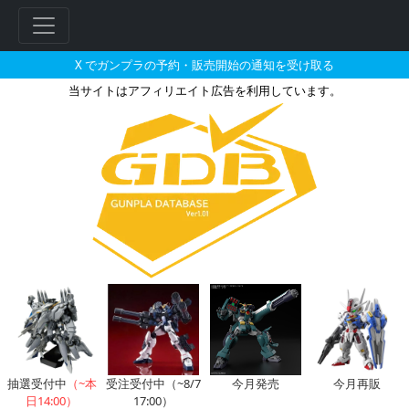
X でガンプラの予約・販売開始の通知を受け取る
当サイトはアフィリエイト広告を利用しています。
HG 1/72 メイレスレイキの販売
フ
リ
ー
ワ
ー
ド
検
索
抽選受付中
（~本
受注受付中（~8/7
今月発売
今月再販
日14:00）
17:00）