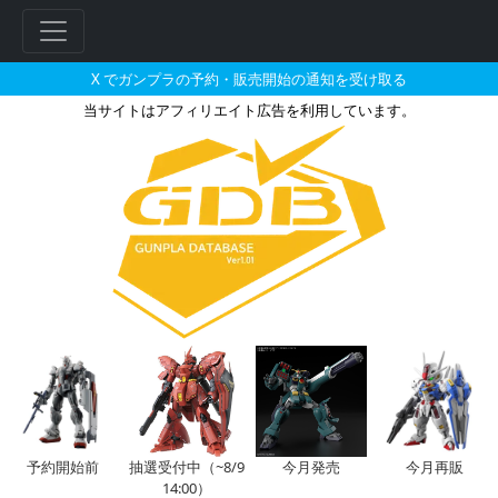
X でガンプラの予約・販売開始の通知を受け取る
当サイトはアフィリエイト広告を利用しています。
HGAB 聖戦士ダンバイン トッ
フ
リ
ー
ワ
ー
ド
検
索
予約開始前
抽選受付中（~8/9
今月発売
今月再販
14:00）