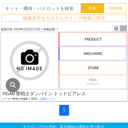
グ
レ
検索条件をカスタムクイック検索に保存
ー
ド
更新日時: 2024年3月2日13:25 / 検索結果: 1
PRODUCT
ス
MECHANIC
ケ
ー
STORE
ル
売切れ
Amazon -
HGAB 聖戦士ダンバイン トッドビアレス
成
メーカー希望小売価格 1,760円
（詳細ページ）
形
色
1
X でガンプラの予約・販売開始の通知を受け取る