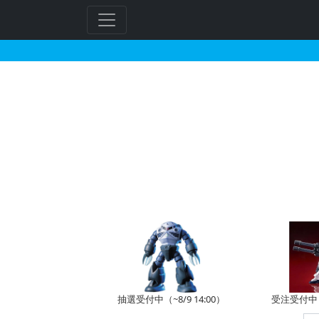
HGAW 1/144 ガン
フ
リ
ー
ワ
ー
ド
検
索
抽選受付中（~8/9 14:00）
受注受付中（~