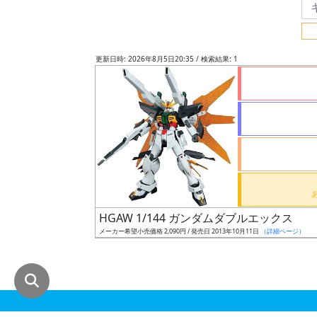
グ
レ
ー
更新日時: 2026年8月5日20:35 / 検索結果: 1
ド
ス
ケ
ー
ル
HGAW 1/144 ガンダムダブルエックス
メーカー希望小売価格 2,090円 / 発売日 2013年10月11日
（詳細ページ）
成
形
色