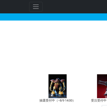
HGBC 1/144 HW
フ
リ
ー
ワ
ー
ド
検
索
抽選受付中（~8/9 14:00）
受注受付中（~