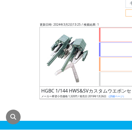
グ
レ
ー
更新日時: 2024年3月2日13:25 / 検索結果: 1
ド
ス
ケ
ー
ル
HGBC 1/144 HWS&SVカスタムウエポン
メーカー希望小売価格 1,320円 / 発売日 2019年1月26日
（詳細ページ）
成
形
色