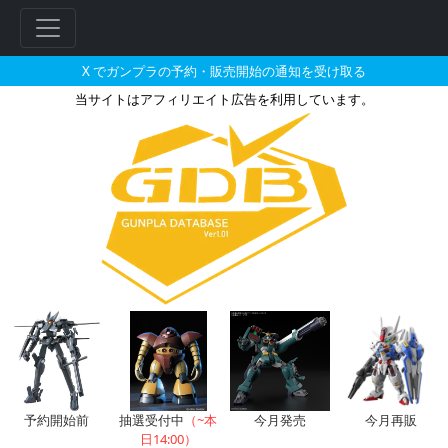
X でガンプラの予約・販売開始の通知を受け取る
当サイトはアフィリエイト広告を利用しています。
HGBC 1/144 アメイジング
フ
リ
ー
ワ
ー
ド
検
索
予約開始前
抽選受付中
（~本
今月発売
今月再販
日14:00）