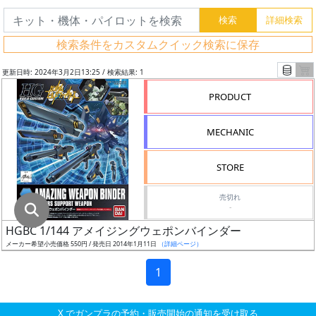
グ
レ
検索条件をカスタムクイック検索に保存
ー
ド
更新日時: 2024年3月2日13:25 / 検索結果: 1
PRODUCT
ス
MECHANIC
ケ
ー
STORE
ル
売切れ
-
HGBC 1/144 アメイジングウェポンバインダー
成
メーカー希望小売価格 550円 / 発売日 2014年1月11日
（詳細ページ）
形
色
1
X でガンプラの予約・販売開始の通知を受け取る