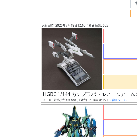
フ
リ
ー
更新日時: 2026年7月18日12:05 / 検索結果: 655
ワ
ー
ド
検
索
グ
レ
HGBC 1/144 ガンプラバトルアームアーム
ー
メーカー希望小売価格 880円 / 発売日 2014年3月15日
（詳細ページ）
ド
ス