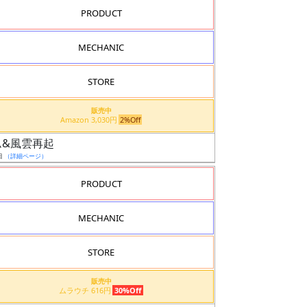
PRODUCT
MECHANIC
STORE
販売中
Amazon 3,030円
2%Off
ダム&風雲再起
日
（詳細ページ）
PRODUCT
MECHANIC
STORE
販売中
ムラウチ 616円
30%Off