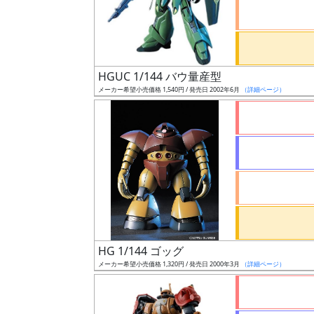
ケ
ー
ル
HGUC 1/144 バウ量産型
メーカー希望小売価格 1,540円 / 発売日 2002年6月
（詳細ページ）
成
形
色
シ
リ
ー
ズ・
HG 1/144 ゴッグ
タ
メーカー希望小売価格 1,320円 / 発売日 2000年3月
（詳細ページ）
イ
ト
ル