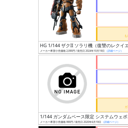
状
況
売
HG 1/144 ザクII ソラリ機（復讐のレクイ
切
メーカー希望小売価格 2,090円 / 発売日 2024年10月19日
（詳細ページ）
含
む
開
始
前
抽
選
1/144 ガンダムベース限定 システムウェポ
中
メーカー希望小売価格 990円 / 発売日 2020年6月19日
（詳細ページ）