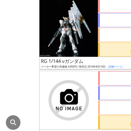
在
庫
復
活
近
日
発
RG 1/144 νガンダム
売
メーカー希望小売価格 4,950円 / 発売日 2019年8月10日
（詳細ページ）
Web
プッ
シュ
通知
対象
ギ
ャ