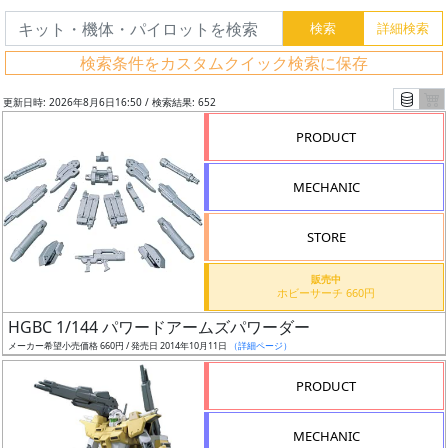
検索条件をカスタムクイック検索に保存
更新日時: 2026年8月6日16:50 / 検索結果: 652
PRODUCT
MECHANIC
STORE
販売中
ホビーサーチ 660円
フ
HGBC 1/144 パワードアームズパワーダー
リ
メーカー希望小売価格 660円 / 発売日 2014年10月11日
（詳細ページ）
ー
PRODUCT
ワ
ー
MECHANIC
ド