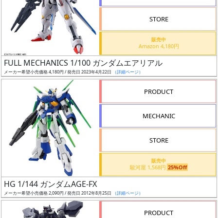
STORE
販売中
Amazon 4,180円
割
FULL MECHANICS 1/100 ガンダムエアリアル
引
メーカー希望小売価格 4,180円 / 発売日 2023年4月22日
（詳細ページ）
PRODUCT
販
MECHANIC
路
STORE
店
販売中
駿河屋 1,568円
25%Off
舗
HG 1/144 ガンダムAGE-FX
メーカー希望小売価格 2,090円 / 発売日 2012年8月25日
（詳細ページ）
PRODUCT