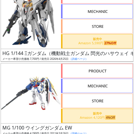
形
MECHANIC
色
STORE
シ
販売中
Amazon 5,590円
27%Off
リ
HG 1/144 Ξガンダム（機動戦士ガンダム 閃光のハサウェイ
ー
メーカー希望小売価格 7,700円 / 発売日 2026年4月25日
（詳細ページ）
ズ・
タ
PRODUCT
イ
ト
MECHANIC
ル
STORE
販売中
状
Amazon 4,120円
4%Off
況
MG 1/100 ウイングガンダム EW
メーカー希望小売価格 4,290円 / 発売日 2011年3月26日
（詳細ページ）