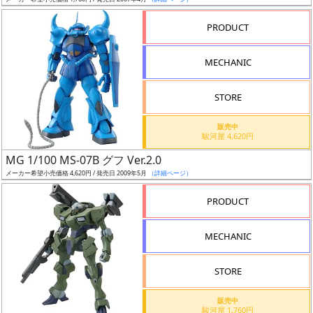
ア
PRODUCT
ー
ト
MECHANIC
イ
ラ
ス
STORE
ト
販売中
レ
駿河屋 4,620円
ー
MG 1/100 MS-07B グフ Ver.2.0
タ
メーカー希望小売価格 4,620円 / 発売日 2009年5月
（詳細ページ）
ー
PRODUCT
MECHANIC
付
属
STORE
品
（β）
販売中
駿河屋 1,760円