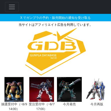
X でガンプラの予約・販売開始の通知を受け取る
当サイトはアフィリエイト広告を利用しています。
HGBC 1/144 パワードアー
抽選受付中（~8/9
受注受付中（~8/7
今月発売
今月再販
14:00）
17:00）