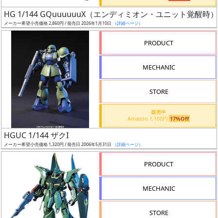
日
HG 1/144 GQuuuuuuX（エンディミオン・ユニット覚醒時）
発
メーカー希望小売価格 2,860円 / 発売日 2026年1月10日
（詳細ページ）
売
PRODUCT
Web
MECHANIC
プッ
シュ
通知
STORE
対象
販売中
Amazon 1,100円
17%Off
ギ
HGUC 1/144 ザクI
ャ
メーカー希望小売価格 1,320円 / 発売日 2006年5月31日
（詳細ページ）
ラ
リ
PRODUCT
ー
あ
MECHANIC
り
STORE