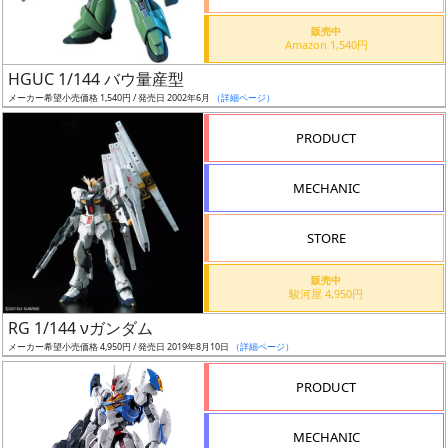
価
格
販売中
Amazon 1,540円
改
定
HGUC 1/144 バウ量産型
メーカー希望小売価格 1,540円 / 発売日 2002年6月
（詳細ページ）
予
定
PRODUCT
発
MECHANIC
売
時
STORE
期
販売中
駿河屋 4,950円
RG 1/144 νガンダム
メーカー希望小売価格 4,950円 / 発売日 2019年8月10日
（詳細ページ）
再
PRODUCT
販
月
MECHANIC