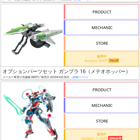
売
切
PRODUCT
含
む
MECHANIC
開
STORE
始
前
販売中
Amazon 855円
3%Off
抽
オプションパーツセット ガンプラ 16（メテオホッパー）
選
メーカー希望小売価格 880円 / 発売日 2025年4月26日
（詳細ページ）
中
PRODUCT
在
MECHANIC
庫
復
STORE
活
販売中
近
Amazon 1,752円
39%Off