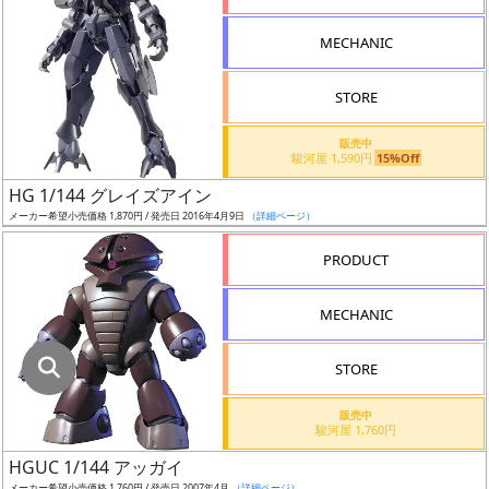
指
定
MECHANIC
し
た
STORE
店
舗
販売中
駿河屋 1,590円
15%Off
が
最
HG 1/144 グレイズアイン
安
メーカー希望小売価格 1,870円 / 発売日 2016年4月9日
（詳細ページ）
値
PRODUCT
の
み
MECHANIC
表
示
STORE
ボ
販売中
ッ
駿河屋 1,760円
ク
HGUC 1/144 アッガイ
ス
メーカー希望小売価格 1,760円 / 発売日 2007年4月
（詳細ページ）