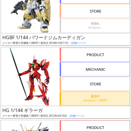
検
STORE
索
売切れ
Amazon -
HGBF 1/144 パワードジムカーディガン
グ
メーカー希望小売価格 1,980円 / 発売日 2014年10月11日
（詳細ページ）
レ
ー
PRODUCT
ド
MECHANIC
ス
STORE
ケ
販売中
ー
Amazon 1,980円
ル
HG 1/144 ギラーガ
メーカー希望小売価格 1,980円 / 発売日 2012年6月16日
（詳細ページ）
PRODUCT
成