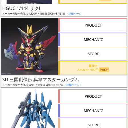
日
HGUC 1/144 ザクI
発
メーカー希望小売価格 1,320円 / 発売日 2006年5月31日
（詳細ページ）
売
PRODUCT
Web
MECHANIC
プッ
シュ
通知
STORE
対象
販売中
Amazon 900円
9%Off
ギ
SD 三国創傑伝 典韋マスターガンダム
ャ
メーカー希望小売価格 990円 / 発売日 2021年4月17日
（詳細ページ）
ラ
リ
PRODUCT
ー
あ
MECHANIC
り
STORE