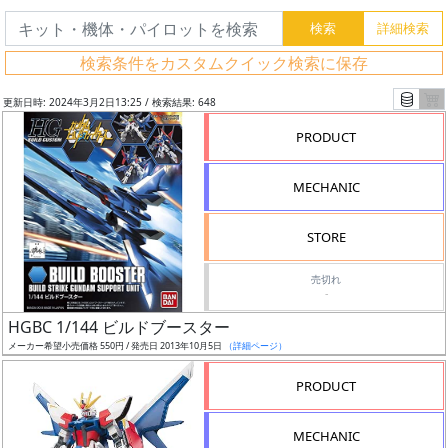
検索条件をカスタムクイック検索に保存
更新日時: 2024年3月2日13:25 / 検索結果: 648
PRODUCT
MECHANIC
STORE
売切れ
-
フ
HGBC 1/144 ビルドブースター
リ
メーカー希望小売価格 550円 / 発売日 2013年10月5日
（詳細ページ）
ー
PRODUCT
ワ
ー
MECHANIC
ド