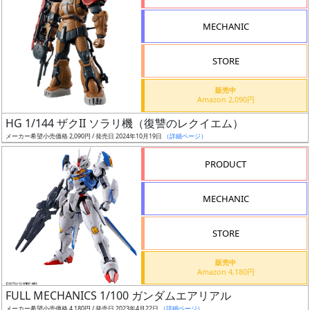
形
MECHANIC
色
STORE
シ
販売中
Amazon 2,090円
リ
HG 1/144 ザクII ソラリ機（復讐のレクイエム）
ー
メーカー希望小売価格 2,090円 / 発売日 2024年10月19日
（詳細ページ）
ズ・
タ
PRODUCT
イ
ト
MECHANIC
ル
STORE
販売中
状
Amazon 4,180円
況
FULL MECHANICS 1/100 ガンダムエアリアル
メーカー希望小売価格 4,180円 / 発売日 2023年4月22日
（詳細ページ）