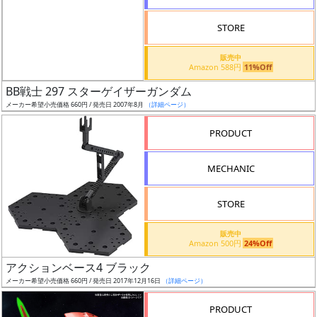
STORE
販売中
Amazon 588円
11%Off
割
BB戦士 297 スターゲイザーガンダム
引
メーカー希望小売価格 660円 / 発売日 2007年8月
（詳細ページ）
PRODUCT
販
MECHANIC
路
STORE
店
販売中
Amazon 500円
24%Off
舗
アクションベース4 ブラック
メーカー希望小売価格 660円 / 発売日 2017年12月16日
（詳細ページ）
PRODUCT