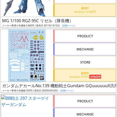
価
格
販売中
Amazon 5,940円
改
定
MG 1/100 RGZ-95C リゼル（隊長機）
メーカー希望小売価格 5,940円 / 発売日 2011年1月15日
（詳細ページ）
予
定
PRODUCT
発
MECHANIC
売
時
STORE
期
販売中
Amazon 379円
31%Off
ガンダムデカールNo.139 機動戦士Gundam GQuuuuuuX汎
メーカー希望小売価格 550円 / 発売日 2025年9月20日
（詳細ページ）
再
PRODUCT
販
月
MECHANIC