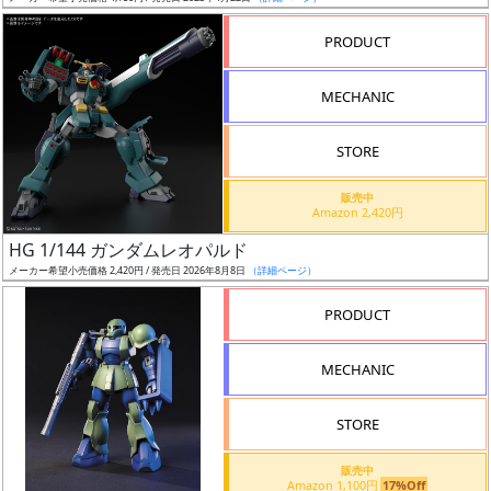
売
切
PRODUCT
含
む
MECHANIC
開
STORE
始
前
販売中
Amazon 2,420円
抽
HG 1/144 ガンダムレオパルド
選
メーカー希望小売価格 2,420円 / 発売日 2026年8月8日
（詳細ページ）
中
PRODUCT
在
MECHANIC
庫
復
STORE
活
販売中
近
Amazon 1,100円
17%Off