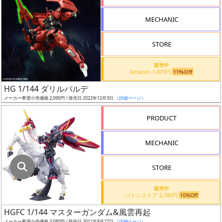
指
定
MECHANIC
し
た
STORE
店
舗
販売中
Amazon 1,870円
11%Off
が
最
HG 1/144 ダリルバルデ
安
メーカー希望小売価格 2,090円 / 発売日 2022年12月3日
（詳細ページ）
値
PRODUCT
の
み
MECHANIC
表
示
STORE
ボ
販売中
ッ
バトンストア 2,780円
10%Off
ク
HGFC 1/144 マスターガンダム&風雲再起
ス
メーカー希望小売価格 3,080円 / 発売日 2011年8月27日
（詳細ページ）