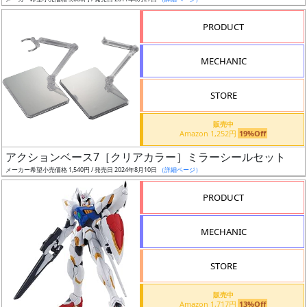
ア
PRODUCT
ー
ト
MECHANIC
イ
ラ
ス
STORE
ト
販売中
レ
Amazon 1,252円
19%Off
ー
アクションベース7［クリアカラー］ミラーシールセット
タ
メーカー希望小売価格 1,540円 / 発売日 2024年8月10日
（詳細ページ）
ー
PRODUCT
MECHANIC
付
属
STORE
品
（β）
販売中
Amazon 1,717円
13%Off