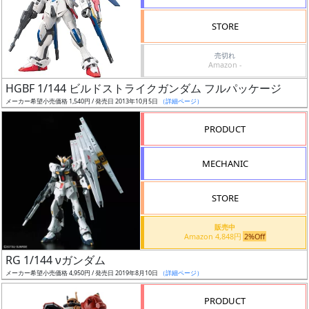
検
STORE
索
売切れ
Amazon -
HGBF 1/144 ビルドストライクガンダム フルパッケージ
グ
メーカー希望小売価格 1,540円 / 発売日 2013年10月5日
（詳細ページ）
レ
ー
PRODUCT
ド
MECHANIC
ス
STORE
ケ
販売中
ー
Amazon 4,848円
2%Off
ル
RG 1/144 νガンダム
メーカー希望小売価格 4,950円 / 発売日 2019年8月10日
（詳細ページ）
PRODUCT
成